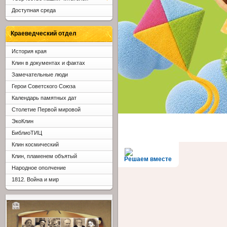
Доступная среда
Краеведческий отдел
История края
Клин в документах и фактах
Замечательные люди
Герои Советского Союза
Календарь памятных дат
Столетие Первой мировой
ЭкоКлин
БиблиоТИЦ
Клин космический
Клин, пламенем объятый
Решаем вместе
Народное ополчение
1812. Война и мир