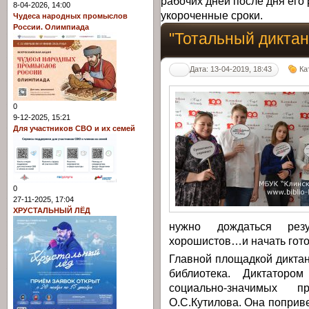
рабочих дней после дня его 
8-04-2026, 14:00
укороченные сроки.
Чудеса народных промыслов
России. Олимпиада
"Тотальный диктан
Дата: 13-04-2019, 18:43
Ка
0
9-12-2025, 15:21
Для участников СВО и их семей
0
27-11-2025, 17:04
ХРУСТАЛЬНЫЙ ЛЁД
нужно дождаться резу
хорошистов…и начать гото
Главной площадкой диктан
библиотека. Диктатор
социально-значимых п
О.С.Кутилова. Она поприв