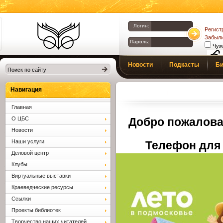
Логин:
Регист
Забыли
Пароль:
Чуж
Библиотеки
Новости
Подкасты
Би
Клина. Клинская
Верс
слаб
ЦБС.
Профсоюз
Вопросы и отв
Навигация
Главная
О ЦБС
Добро пожалова
Новости
Наши услуги
Телефон для 
Деловой центр
Клубы
Виртуальные выставки
Краеведческие ресурсы
Ссылки
Проекты библиотек
Творчество наших читателей