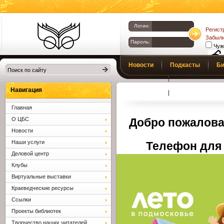
Логин:
Регист
Забыли
Пароль:
Чуж
Библиотеки
Новости
Подкасты
Би
Клина. Клинская
Верс
слаб
ЦБС.
Профсоюз
Вопросы и отв
Навигация
Главная
О ЦБС
Добро пожалова
Новости
Наши услуги
Телефон для 
Деловой центр
Клубы
Виртуальные выставки
Краеведческие ресурсы
Ссылки
Проекты библиотек
Творчество наших читателей