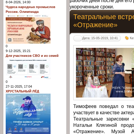
рабочих дней после дня его 
8-04-2026, 14:00
укороченные сроки.
Чудеса народных промыслов
России. Олимпиада
Театральные встре
«Отражение»
Дата: 15-05-2019, 10:41
Ка
0
9-12-2025, 15:21
Для участников СВО и их семей
0
27-11-2025, 17:04
ХРУСТАЛЬНЫЙ ЛЁД
Тимофеев поведал о теа
участвует в качестве актер
Театральные зарисовки 
Натальи Клягиной прод
«Отражение». Музой 