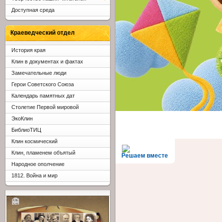
Доступная среда
Краеведческий отдел
История края
Клин в документах и фактах
Замечательные люди
Герои Советского Союза
Календарь памятных дат
Столетие Первой мировой
ЭкоКлин
БиблиоТИЦ
Клин космический
Клин, пламенем объятый
Решаем вместе
Народное ополчение
1812. Война и мир