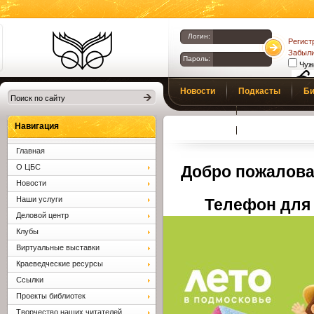
Логин:
Регист
Забыли
Пароль:
Чуж
Библиотеки
Новости
Подкасты
Би
Клина. Клинская
Верс
слаб
ЦБС.
Профсоюз
Вопросы и отв
Навигация
Главная
О ЦБС
Добро пожалова
Новости
Наши услуги
Телефон для 
Деловой центр
Клубы
Виртуальные выставки
Краеведческие ресурсы
Ссылки
Проекты библиотек
Творчество наших читателей