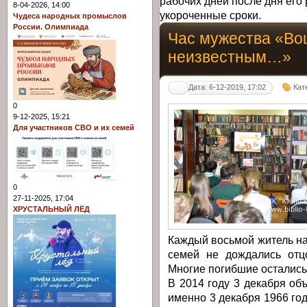
рабочих дней после дня его 
8-04-2026, 14:00
укороченные сроки.
Чудеса народных промыслов
России. Олимпиада
Час мужества «Во
неизвестным…»
Дата: 6-12-2019, 17:02
Кат
0
9-12-2025, 15:21
Для участников СВО и их семей
0
27-11-2025, 17:04
ХРУСТАЛЬНЫЙ ЛЁД
Каждый восьмой житель на
семей не дождались отцо
Многие погибшие остались
В 2014 году 3 декабря об
именно 3 декабря 1966 го