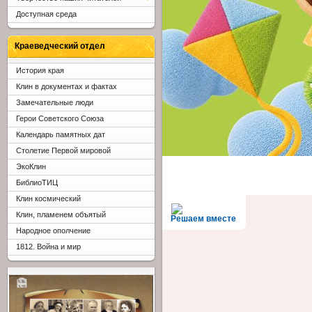
Доступная среда
Краеведческий отдел
История края
Клин в документах и фактах
Замечательные люди
Герои Советского Союза
Календарь памятных дат
Столетие Первой мировой
ЭкоКлин
БиблиоТИЦ
Клин космический
Клин, пламенем объятый
Решаем вместе
Народное ополчение
1812. Война и мир