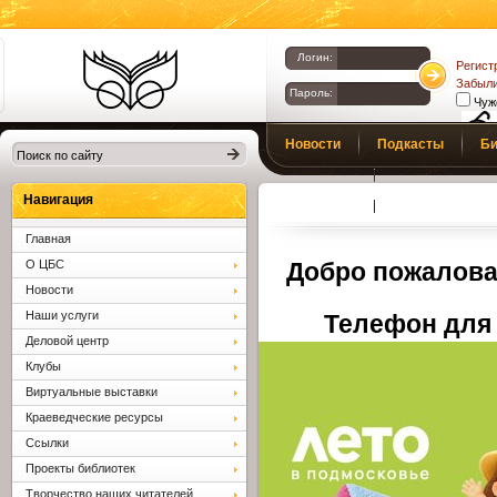
Логин:
Регист
Забыли
Пароль:
Чуж
Библиотеки
Новости
Подкасты
Би
Клина. Клинская
Верс
слаб
ЦБС.
Профсоюз
Вопросы и отв
Навигация
Главная
О ЦБС
Добро пожалова
Новости
Наши услуги
Телефон для 
Деловой центр
Клубы
Виртуальные выставки
Краеведческие ресурсы
Ссылки
Проекты библиотек
Творчество наших читателей