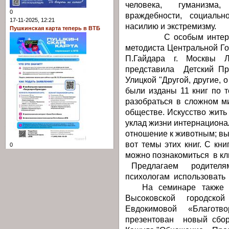
человека, гуманизма
0
враждебности, социальн
17-11-2025, 12:21
насилию и экстремизму.
Пушкинская карта теперь в ВТБ
С особым интересом 
методиста Центральной Го
П.Гайдара г. Москвы 
представила Детский Пр
Улицкой "Другой, другие, 
были изданы 11 книг по т
разобраться в сложном м
обществе. Искусство жить
уклад жизни интернационал
отношение к животным; вы
вот темы этих книг. С кни
0
можно познакомиться в кл
Предлагаем родителям,
психологам использовать 
На семинаре также бы
Высоковской городско
Евдокимовой «Благот
презентован новый сбор