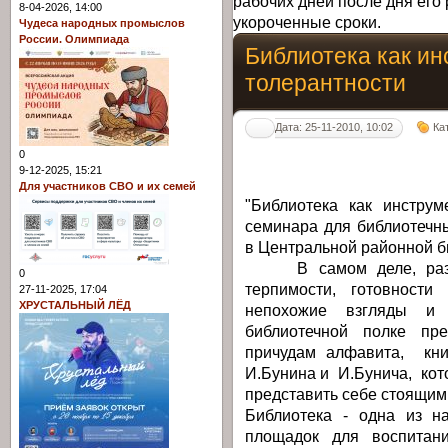
рабочих дней после дня его 
8-04-2026, 14:00
укороченные сроки.
Чудеса народных промыслов
России. Олимпиада
Библиотека как ин
толерантности
Дата: 25-11-2010, 10:02
Ка
0
9-12-2025, 15:21
Для участников СВО и их семей
"Библиотека как инструм
семинара для библиотечн
в Центральной районной б
В самом деле, разве 
0
терпимости, готовност
27-11-2025, 17:04
ХРУСТАЛЬНЫЙ ЛЁД
непохожие взгляды и
библиотечной полке пр
причудам алфавита, кн
И.Бунина и И.Бунича, ко
представить себе стоящими
Библиотека - одна из н
площадок для воспитани