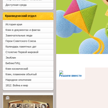
Доступная среда
Краеведческий отдел
История края
Клин в документах и фактах
Замечательные люди
Герои Советского Союза
Календарь памятных дат
Столетие Первой мировой
ЭкоКлин
БиблиоТИЦ
Клин космический
Клин, пламенем объятый
Решаем вместе
Народное ополчение
1812. Война и мир