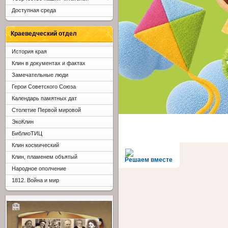
Доступная среда
Краеведческий отдел
История края
Клин в документах и фактах
Замечательные люди
Герои Советского Союза
Календарь памятных дат
Столетие Первой мировой
ЭкоКлин
БиблиоТИЦ
Клин космический
Клин, пламенем объятый
Решаем вместе
Народное ополчение
1812. Война и мир