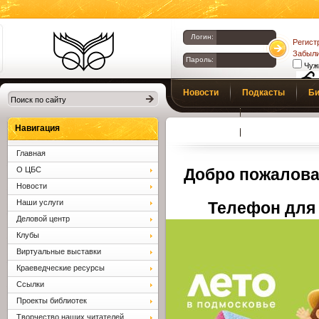
Логин:
Регист
Забыли
Пароль:
Чуж
Библиотеки
Новости
Подкасты
Би
Клина. Клинская
Верс
слаб
ЦБС.
Профсоюз
Вопросы и отв
Навигация
Главная
О ЦБС
Добро пожалова
Новости
Наши услуги
Телефон для 
Деловой центр
Клубы
Виртуальные выставки
Краеведческие ресурсы
Ссылки
Проекты библиотек
Творчество наших читателей