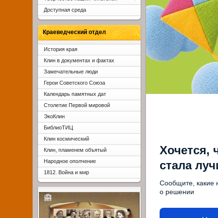
Доступная среда
Краеведческий отдел
История края
Клин в документах и фактах
Замечательные люди
Герои Советского Союза
Календарь памятных дат
Столетие Первой мировой
ЭкоКлин
БиблиоТИЦ
Клин космический
Хочется, 
Клин, пламенем объятый
Народное ополчение
стала лу
1812. Война и мир
Сообщите, какие 
о решении