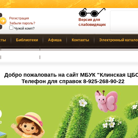
Регистрация
Версия для
Забыли пароль?
слабовидящих
Чужой комп?
сты
Библиотеки
Афиша
Контакты
Электронный катало
Обратная связь
Добро пожаловать на сайт МБУК "Клинская ЦБ
Телефон для справок 8-925-268-90-22