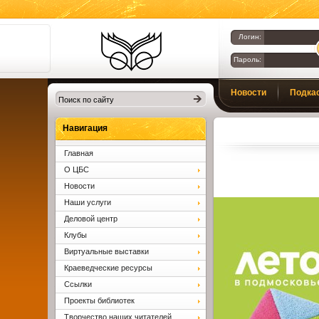
Логин:
Пароль:
Библиотеки
Новости
Подка
Клина. Клинская
ЦБС.
Вопросы и ответы
Навигация
Главная
О ЦБС
Новости
Наши услуги
Деловой центр
Клубы
Виртуальные выставки
Краеведческие ресурсы
Ссылки
Проекты библиотек
Творчество наших читателей