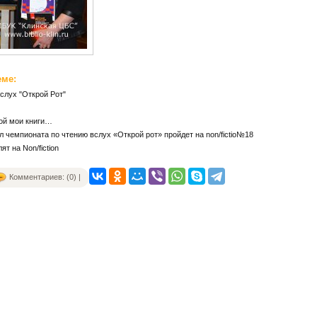
еме:
слух "Открой Рот"
рой мои книги…
чемпионата по чтению вслух «Открой рот» пройдет на non/fictio№18
т на Non/fiction
Комментариев: (0) |