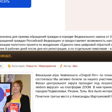
исать
начена для приема обращений граждан в порядке Федерального закона от 0
бращений граждан Российской Федерации» и предоставляет возможность нап
изации пилотного проекта по внедрению «Единого окна цифровой обратной 
ее 8 рабочих дней после дня его регистрации, а по отдельным тематикам – в
Финал.
08
Категория:
Новости
/
Мероприятия
Автор:
Alex
Финальная игра Чемпионата «Открой Рот» по чтени
состоялась! Мы активно болели за нашего участник
Финал центрального округа проходил под лозунг
любого вируса!» на платформе ZOOM. В нем приня
городов Подмосковья, Рязани, Тулы. Все было интер
Почетное третье место у Александры Мартьяновой!