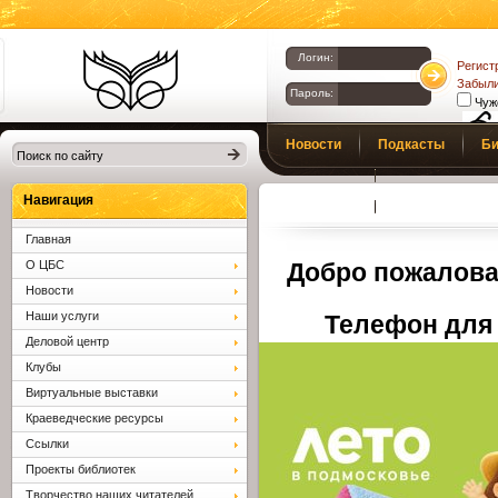
Логин:
Регист
Забыли
Пароль:
Чуж
Библиотеки
Новости
Подкасты
Би
Клина. Клинская
Верс
слаб
ЦБС.
Профсоюз
Вопросы и отв
Навигация
Главная
О ЦБС
Добро пожалова
Новости
Наши услуги
Телефон для 
Деловой центр
Клубы
Виртуальные выставки
Краеведческие ресурсы
Ссылки
Проекты библиотек
Творчество наших читателей