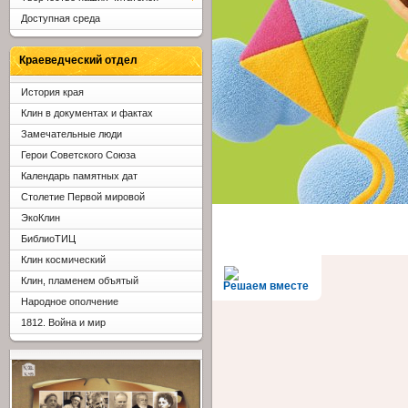
Доступная среда
Краеведческий отдел
История края
Клин в документах и фактах
Замечательные люди
Герои Советского Союза
Календарь памятных дат
Столетие Первой мировой
ЭкоКлин
БиблиоТИЦ
Клин космический
Клин, пламенем объятый
Решаем вместе
Народное ополчение
1812. Война и мир