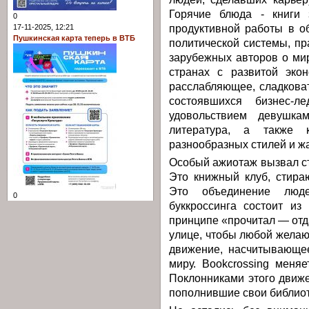
Горячие блюда - книги 
0
продуктивной работы в о
17-11-2025, 12:21
Пушкинская карта теперь в ВТБ
политической системы, пр
зарубежных авторов о ми
странах с развитой эко
расслабляющее, сладковат
состоявшихся бизнес-
удовольствием девушка
литература, а также 
разнообразных стилей и ж
Особый ажиотаж вызвал сто
Это книжный клуб, стира
Это объединение люде
0
буккроссинга состоит из
принципе «прочитал — отд
улице, чтобы любой желаю
движение, насчитывающее
миру. Bookcrossing меня
Поклонниками этого движе
пополнившие свои библиот