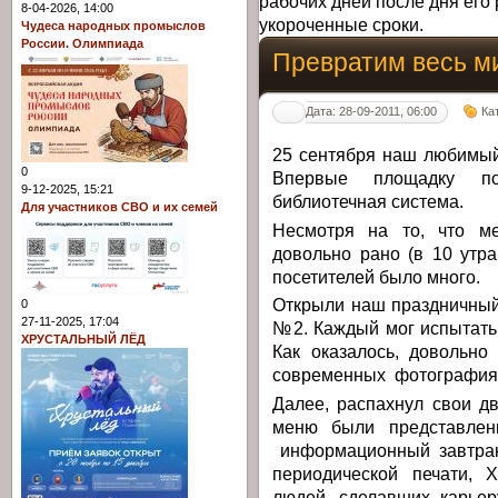
рабочих дней после дня его 
8-04-2026, 14:00
укороченные сроки.
Чудеса народных промыслов
России. Олимпиада
Превратим весь ми
Дата: 28-09-2011, 06:00
Ка
25 сентября наш любимый
0
Впервые площадку пол
9-12-2025, 15:21
библиотечная система.
Для участников СВО и их семей
Несмотря на то, что ме
довольно рано (в 10 утр
посетителей было много.
Открыли наш праздничный
0
27-11-2025, 17:04
№2. Каждый мог испытать 
ХРУСТАЛЬНЫЙ ЛЁД
Как оказалось, довольно
современных фотография
Далее, распахнул свои д
меню были представлен
информационный завтрак 
периодической печати, 
людей, сделавших карьер