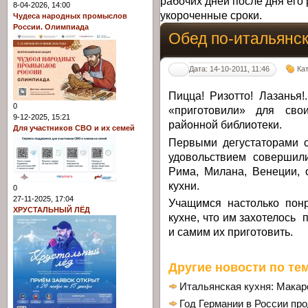
рабочих дней после дня его 
8-04-2026, 14:00
укороченные сроки.
Чудеса народных промыслов
России. Олимпиада
Обед по-итальянс
Дата: 14-10-2011, 11:46
Ка
Пицца! Ризотто! Лазанья!
0
«приготовили» для свои
9-12-2025, 15:21
районной библиотеки.
Для участников СВО и их семей
Первыми дегустаторами 
удовольствием совершил
Рима, Милана, Венеции, 
кухни.
0
27-11-2025, 17:04
Учащимся настолько пон
ХРУСТАЛЬНЫЙ ЛЁД
кухне, что им захотелось
и самим их приготовить.
Другие новости по тем
Итальянская кухня: Макар
Год Германии в России пр