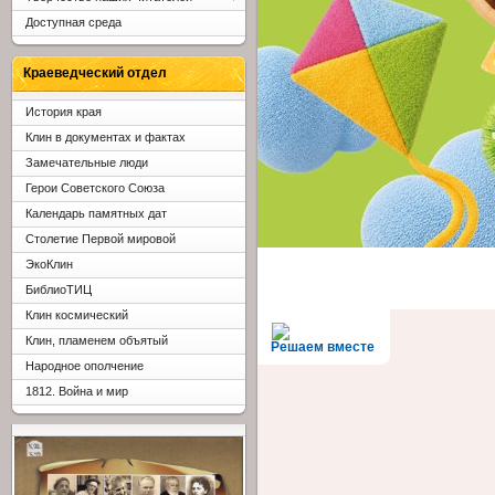
Доступная среда
Краеведческий отдел
История края
Клин в документах и фактах
Замечательные люди
Герои Советского Союза
Календарь памятных дат
Столетие Первой мировой
ЭкоКлин
БиблиоТИЦ
Клин космический
Клин, пламенем объятый
Решаем вместе
Народное ополчение
1812. Война и мир