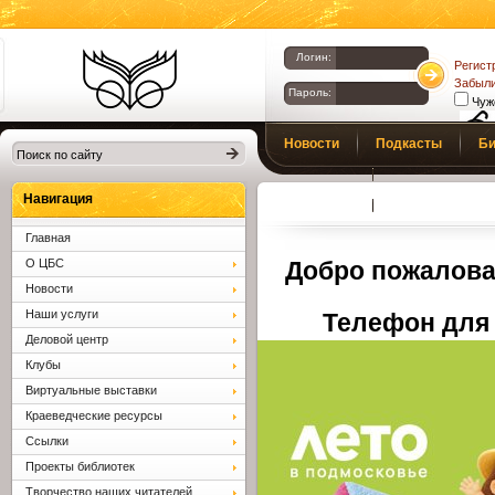
Логин:
Регист
Забыли
Пароль:
Чуж
Библиотеки
Новости
Подкасты
Би
Клина. Клинская
Верс
слаб
ЦБС.
Профсоюз
Вопросы и отв
Навигация
Главная
О ЦБС
Добро пожалова
Новости
Наши услуги
Телефон для 
Деловой центр
Клубы
Виртуальные выставки
Краеведческие ресурсы
Ссылки
Проекты библиотек
Творчество наших читателей