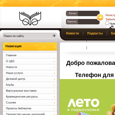
Логин:
Регист
Забыли
Пароль:
Чуж
Библиотеки
Новости
Подкасты
Би
Клина. Клинская
Верс
слаб
ЦБС.
Профсоюз
Вопросы и отв
Навигация
Главная
О ЦБС
Добро пожалова
Новости
Наши услуги
Телефон для 
Деловой центр
Клубы
Виртуальные выставки
Краеведческие ресурсы
Ссылки
Проекты библиотек
Творчество наших читателей