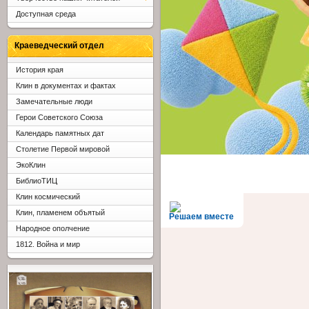
Доступная среда
Краеведческий отдел
История края
Клин в документах и фактах
Замечательные люди
Герои Советского Союза
Календарь памятных дат
Столетие Первой мировой
ЭкоКлин
БиблиоТИЦ
Клин космический
Клин, пламенем объятый
Решаем вместе
Народное ополчение
1812. Война и мир