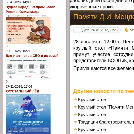
рабочих дней после дня его 
8-04-2026, 14:00
укороченные сроки.
Чудеса народных промыслов
России. Олимпиада
Памяти Д.И. Менд
Дата: 26-01-2012, 11:26
Ка
28 января в 12.00 в Цен
0
круглый стол «Памяти М
9-12-2025, 15:21
примут участие сотрудн
Для участников СВО и их семей
представители ВООПиК, кр
Приглашаются все желаю
0
27-11-2025, 17:04
Другие новости по тем
ХРУСТАЛЬНЫЙ ЛЁД
Круглый стол
Круглый стол "Памяти Ме
Круглый стол
Традиции благотворительн
Круглый стол