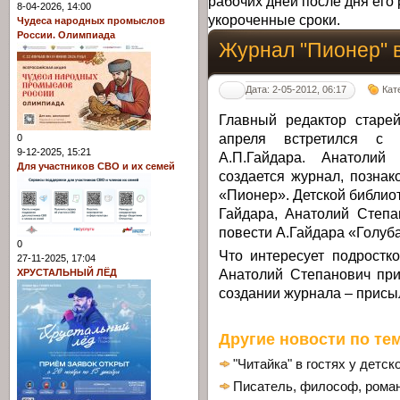
рабочих дней после дня его 
8-04-2026, 14:00
укороченные сроки.
Чудеса народных промыслов
России. Олимпиада
Журнал "Пионер" в
Дата: 2-05-2012, 06:17
Кат
Главный редактор старе
апреля встретился с 
0
9-12-2025, 15:21
А.П.Гайдара. Анатолий
Для участников СВО и их семей
создается журнал, позна
«Пионер». Детской библиот
Гайдара, Анатолий Степа
повести А.Гайдара «Голуба
0
Что интересует подростко
27-11-2025, 17:04
Анатолий Степанович при
ХРУСТАЛЬНЫЙ ЛЁД
создании журнала – присыл
Другие новости по тем
"Читайка" в гостях у детс
Писатель, философ, рома