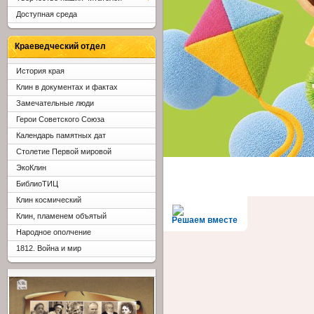
Доступная среда
Краеведческий отдел
История края
Клин в документах и фактах
Замечательные люди
Герои Советского Союза
Календарь памятных дат
Столетие Первой мировой
ЭкоКлин
БиблиоТИЦ
Клин космический
Клин, пламенем объятый
Решаем вместе
Народное ополчение
1812. Война и мир