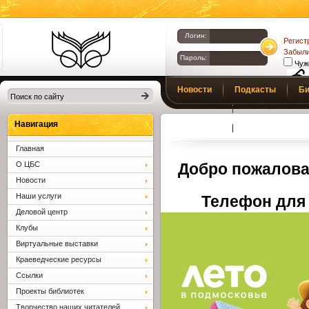
Логин:
Регист
Забыли
Пароль:
Чуж
Библиотеки
Новости
Подкасты
Би
Клина. Клинская
Верс
слаб
ЦБС.
Профсоюз
Вопросы и отв
Навигация
Главная
О ЦБС
Добро пожалова
Новости
Наши услуги
Телефон для 
Деловой центр
Клубы
Виртуальные выставки
Краеведческие ресурсы
Ссылки
Проекты библиотек
Творчество наших читателей