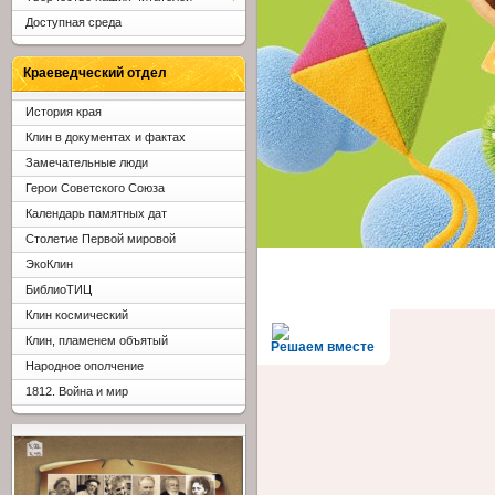
Доступная среда
Краеведческий отдел
История края
Клин в документах и фактах
Замечательные люди
Герои Советского Союза
Календарь памятных дат
Столетие Первой мировой
ЭкоКлин
БиблиоТИЦ
Клин космический
Клин, пламенем объятый
Решаем вместе
Народное ополчение
1812. Война и мир