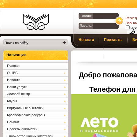
Логин:
Регист
Забыли
Пароль:
Чуж
Библиотеки
Новости
Подкасты
Би
Клина. Клинская
Верс
слаб
ЦБС.
Профсоюз
Вопросы и отв
Навигация
Главная
О ЦБС
Добро пожалова
Новости
Наши услуги
Телефон для 
Деловой центр
Клубы
Виртуальные выставки
Краеведческие ресурсы
Ссылки
Проекты библиотек
Творчество наших читателей