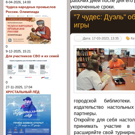
рабочих дней после дня его 
8-04-2026, 14:00
укороченные сроки.
Чудеса народных промыслов
России. Олимпиада
"7 чудес: Дуэль" о
игры
Дата: 17-03-2023, 13:35
Ка
0
9-12-2025, 15:21
Для участников СВО и их семей
0
27-11-2025, 17:04
ХРУСТАЛЬНЫЙ ЛЁД
городской библиотеки
издательство настольны
партнеры.
Откройте для себя настол
принимать участие в 
расширяйте свой турнирн