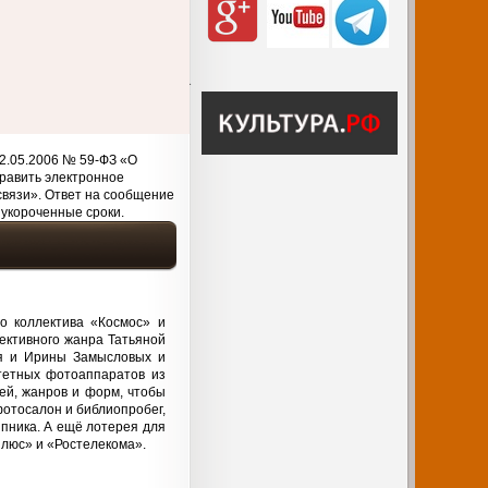
2.05.2006 № 59-ФЗ «О
равить электронное
связи». Ответ на сообщение
 укороченные сроки.
о коллектива «Космос» и
ективного жанра Татьяной
ря и Ирины Замысловых и
итетных фотоаппаратов из
ей, жанров и форм, чтобы
фотосалон и библиопробег,
япника. А ещё лотерея для
Плюс» и «Ростелекома».