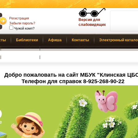
Регистрация
Версия для
Забыли пароль?
слабовидящих
Чужой комп?
сты
Библиотеки
Афиша
Контакты
Электронный катало
Обратная связь
Добро пожаловать на сайт МБУК "Клинская ЦБ
Телефон для справок 8-925-268-90-22