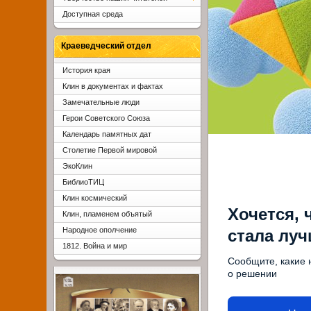
Доступная среда
Краеведческий отдел
История края
Клин в документах и фактах
Замечательные люди
Герои Советского Союза
Календарь памятных дат
Столетие Первой мировой
ЭкоКлин
БиблиоТИЦ
Клин космический
Хочется, 
Клин, пламенем объятый
Народное ополчение
стала лу
1812. Война и мир
Сообщите, какие 
о решении