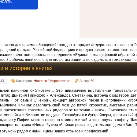
исать
начена для приема обращений граждан в порядке Федерального закона от 0
бращений граждан Российской Федерации» и предоставляет возможность нап
изации пилотного проекта по внедрению «Единого окна цифровой обратной 
ее 8 рабочих дней после дня его регистрации, а по отдельным тематикам – в
и и истории в книгах
:33
Категория:
Новости
/
Мероприятия
Автор:
69
льной районной библиотеке… Это динамичное выступление танцевальног
гитар Дмитрия Глинского и Александра Сметанина, встреча с мастером дет
акль «Тот самый О`Генри», концерт авторской песни в исполнении Иго
ышление или как разогнать свой мозг до пятой скорости!", выставка рар
 и презентация современных ридеров от магазина «Никс»¬. Смешение стил
та мог найти себе занятие по душе. Скрапбукинг и буктрейлеры, креативный 
гадание у Пифии, мастер-класс по комиксам и чай и кофе-паузы в кафе у Шл
онсоров: магазина «Никс», бутика «Чайная роза», издательского дома «Вико 
в эту ночь рядом с нами. Ждем Ваших отзывов и предложений.