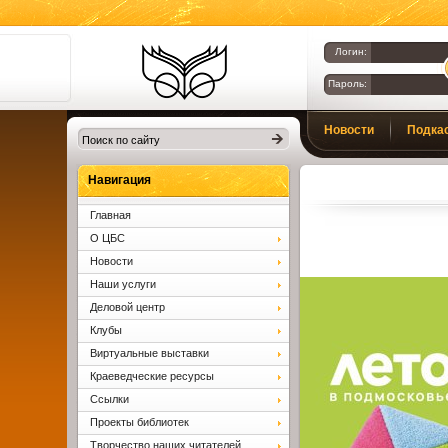
Логин:
Пароль:
Библиотеки
Новости
Подка
Клина. Клинская
ЦБС.
Вопросы и ответы
Навигация
Главная
О ЦБС
Новости
Наши услуги
Деловой центр
Клубы
Виртуальные выставки
Краеведческие ресурсы
Ссылки
Проекты библиотек
Творчество наших читателей