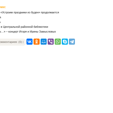
еме:
 «Устроим праздники из буден» продолжается
а
а
 в Центральной районной библиотеке
ы…» – концерт Игоря и Ирины Замысловых
омментариев: (0) |