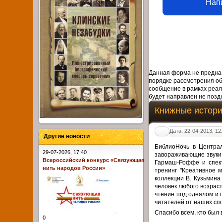
Нап
Данная форма не предназ
порядке рассмотрения о
сообщение в рамках реал
будет направлен не поздн
Книжные истори
Дата: 22-04-2013, 12
Другие новости
БиблиоНочь в Центра
29-07-2026, 17:40
завораживающие звуки 
Всероссийский конкурс «Связующая
Гармаш-Роффе и спект
нить народов России»
тренинг "Креативное м
коллекции В. Кузьмина
человек любого возрас
чтение под одеялом и 
читателей от наших сп
Спасибо всем, кто был 
0