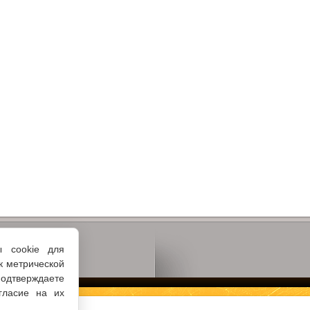
ы cookie для
к метрической
одтверждаете
гласие на их