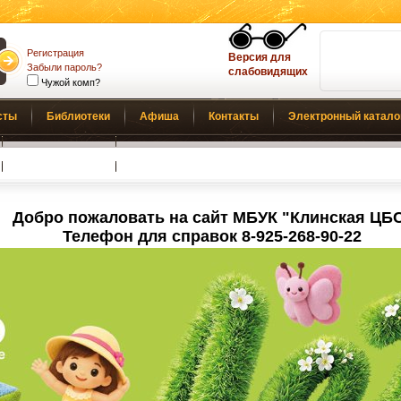
Регистрация
Версия для
Забыли пароль?
слабовидящих
Чужой комп?
сты
Библиотеки
Афиша
Контакты
Электронный катало
Обратная связь
Добро пожаловать на сайт МБУК "Клинская ЦБ
Телефон для справок 8-925-268-90-22