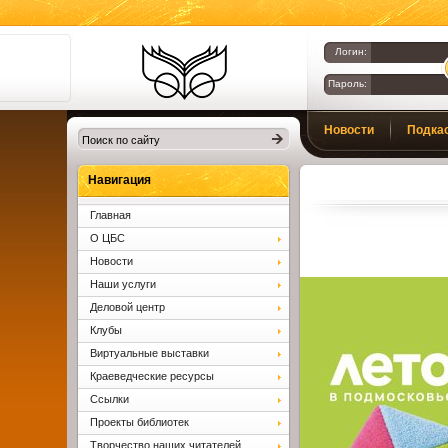
Логин:
Пароль:
Библиотеки
Новости
Подка
Клина. Клинская
ЦБС.
Вопросы и ответы
Навигация
Главная
О ЦБС
Новости
Наши услуги
Деловой центр
Клубы
Виртуальные выставки
Краеведческие ресурсы
Ссылки
Проекты библиотек
Творчество наших читателей