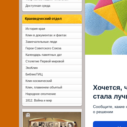
Доступная среда
Краеведческий отдел
История края
Клин в документах и фактах
Замечательные люди
Герои Советского Союза
Календарь памятных дат
Столетие Первой мировой
ЭкоКлин
БиблиоТИЦ
Клин космический
Хочется, 
Клин, пламенем объятый
Народное ополчение
стала лу
1812. Война и мир
Сообщите, какие 
о решении