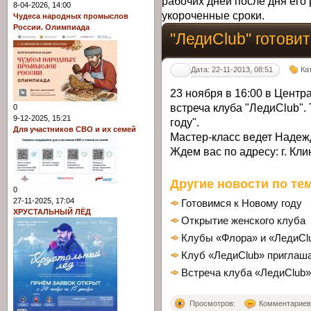
рабочих дней после дня его 
8-04-2026, 14:00
укороченные сроки.
Чудеса народных промыслов
России. Олимпиада
"ЛедиClub" готовит
Дата: 22-11-2013, 08:51
Ка
23 ноября в 16:00 в Центр
встреча клуба "ЛедиClub".
0
9-12-2025, 15:21
году".
Для участников СВО и их семей
Мастер-класс ведет Надежд
Ждем вас по адресу: г. Клин
Другие новости по тем
0
27-11-2025, 17:04
Готовимся к Новому году
ХРУСТАЛЬНЫЙ ЛЁД
Открытие женского клуба
Клубы «Флора» и «ЛедиCl
Клуб «ЛедиClub» приглаш
Встреча клуба «ЛедиClub»
Просмотров:
Комментариев: 