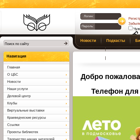
Логин:
Регист
Забыли
Пароль:
Чуж
Библиотеки
Новости
Подкасты
Би
Клина. Клинская
Верс
слаб
ЦБС.
Профсоюз
Вопросы и отв
Навигация
Главная
О ЦБС
Добро пожалова
Новости
Наши услуги
Телефон для 
Деловой центр
Клубы
Виртуальные выставки
Краеведческие ресурсы
Ссылки
Проекты библиотек
Творчество наших читателей