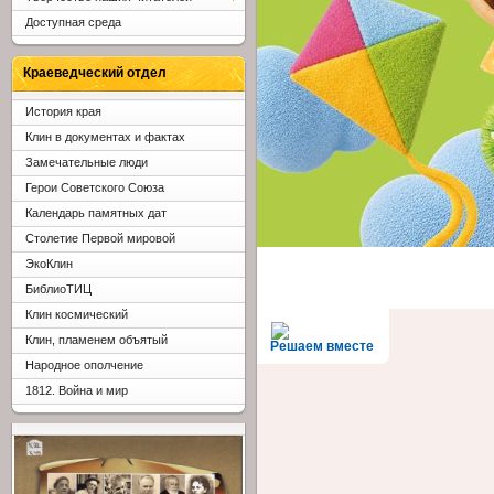
Доступная среда
Краеведческий отдел
История края
Клин в документах и фактах
Замечательные люди
Герои Советского Союза
Календарь памятных дат
Столетие Первой мировой
ЭкоКлин
БиблиоТИЦ
Клин космический
Клин, пламенем объятый
Решаем вместе
Народное ополчение
1812. Война и мир