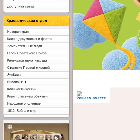
Доступная среда
Краеведческий отдел
История края
Клин в документах и фактах
Замечательные люди
Герои Советского Союза
Календарь памятных дат
Столетие Первой мировой
ЭкоКлин
БиблиоТИЦ
Клин космический
Клин, пламенем объятый
Решаем вместе
Народное ополчение
1812. Война и мир