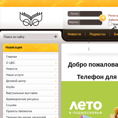
Логин:
Регист
Забыли
Пароль:
Чуж
Библиотеки
Новости
Подкасты
Би
Клина. Клинская
Верс
слаб
ЦБС.
Профсоюз
Вопросы и отв
Навигация
Главная
О ЦБС
Добро пожалова
Новости
Наши услуги
Телефон для 
Деловой центр
Клубы
Виртуальные выставки
Краеведческие ресурсы
Ссылки
Проекты библиотек
Творчество наших читателей