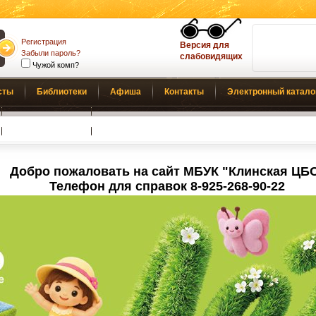
Регистрация
Версия для
Забыли пароль?
слабовидящих
Чужой комп?
сты
Библиотеки
Афиша
Контакты
Электронный катало
Обратная связь
Добро пожаловать на сайт МБУК "Клинская ЦБ
Телефон для справок 8-925-268-90-22