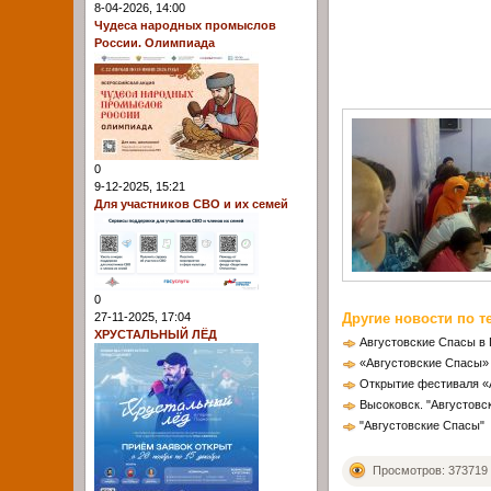
8-04-2026, 14:00
Чудеса народных промыслов
России. Олимпиада
0
9-12-2025, 15:21
Для участников СВО и их семей
0
Другие новости по т
27-11-2025, 17:04
ХРУСТАЛЬНЫЙ ЛЁД
Августовские Спасы в
«Августовские Спасы» 
Открытие фестиваля «
Высоковск. "Августовс
"Августовские Спасы"
Просмотров: 373719