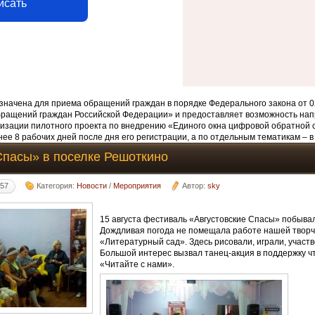
исать
начена для приема обращений граждан в порядке Федерального закона от 0
бращений граждан Российской Федерации» и предоставляет возможность нап
изации пилотного проекта по внедрению «Единого окна цифровой обратной 
ее 8 рабочих дней после дня его регистрации, а по отдельным тематикам – в
Спасы» в поселке Решоткино
:57
Категория:
Новости
/
Мероприятия
Автор:
sky
15 августа фестиваль «Августовские Спасы» побывал
Дождливая погода не помещала работе нашей твор
«Литературный сад». Здесь рисовали, играли, участв
Большой интерес вызвал танец-акция в поддержку ч
«Читайте с нами».