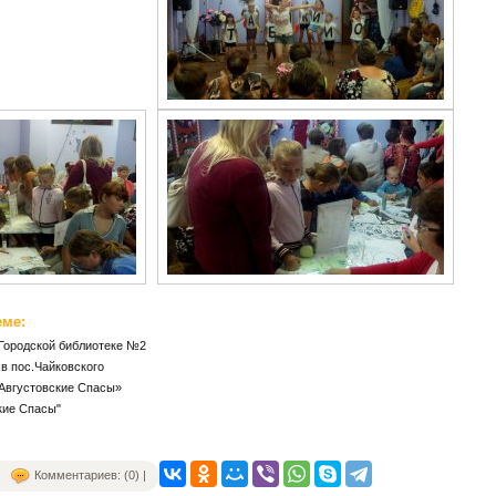
еме:
 Городской библиотеке №2
в пос.Чайковского
Августовские Спасы»
кие Спасы"
Комментариев: (0) |