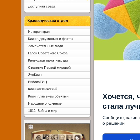
Доступная среда
Краеведческий отдел
История края
Клин в документах и фактах
Замечательные люди
Герои Советского Союза
Календарь памятных дат
Столетие Первой мировой
ЭкоКлин
БиблиоТИЦ
Клин космический
Хочется, 
Клин, пламенем объятый
Народное ополчение
стала лу
1812. Война и мир
Сообщите, какие 
о решении