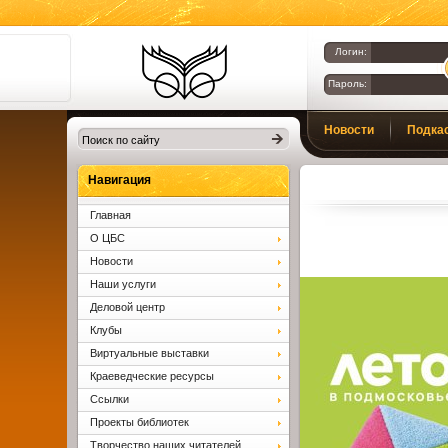
Логин:
Пароль:
Библиотеки
Новости
Подка
Клина. Клинская
ЦБС.
Вопросы и ответы
Навигация
Главная
О ЦБС
Новости
Наши услуги
Деловой центр
Клубы
Виртуальные выставки
Краеведческие ресурсы
Ссылки
Проекты библиотек
Творчество наших читателей