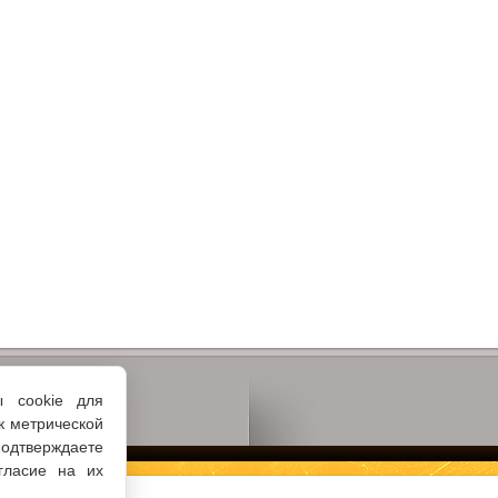
ы cookie для
к метрической
одтверждаете
гласие на их