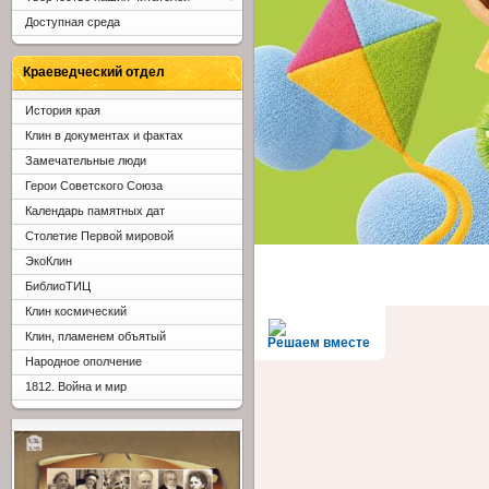
Доступная среда
Краеведческий отдел
История края
Клин в документах и фактах
Замечательные люди
Герои Советского Союза
Календарь памятных дат
Столетие Первой мировой
ЭкоКлин
БиблиоТИЦ
Клин космический
Клин, пламенем объятый
Решаем вместе
Народное ополчение
1812. Война и мир