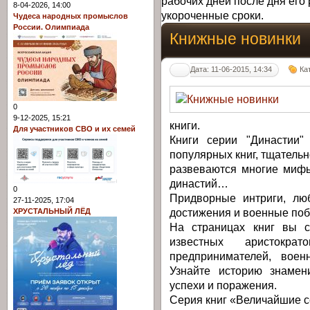
рабочих дней после дня его 
8-04-2026, 14:00
укороченные сроки.
Чудеса народных промыслов
России. Олимпиада
Книжные новинки
Дата: 11-06-2015, 14:34
Ка
0
9-12-2025, 15:21
книги.
Для участников СВО и их семей
Книги серии "Династии"
популярных книг, тщатель
развеваются многие миф
династий…
0
Придворные интриги, люб
27-11-2025, 17:04
достижения и военные поб
ХРУСТАЛЬНЫЙ ЛЁД
На страницах книг вы с
известных аристокр
предпринимателей, воен
Узнайте историю знамени
успехи и поражения.
Серия книг «Величайшие с