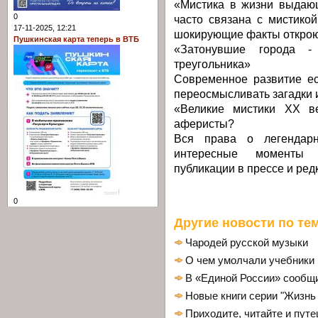
«Мистика в жизни выдаю
0
часто связана с мистико
17-11-2025, 12:21
шокирующие факты откроют
Пушкинская карта теперь в ВТБ
«Затонувшие города -
треугольника»
Современное развитие ес
переосмысливать загадки 
«Великие мистики XX ве
аферисты?
Вся права о легендар
интересные моменты 
публикации в прессе и ред
0
Другие новости по тем
Чародей русской музыки
О чем умолчали учебники
В «Единой России» сообщи
Новые книги серии "Жизнь
Приходите, читайте и пут