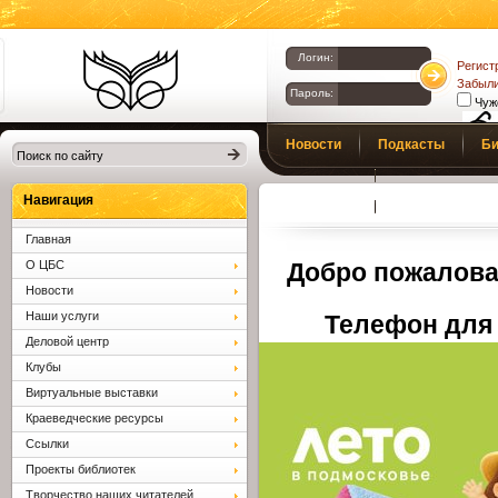
Логин:
Регист
Забыли
Пароль:
Чуж
Библиотеки
Новости
Подкасты
Би
Клина. Клинская
Верс
слаб
ЦБС.
Профсоюз
Вопросы и отв
Навигация
Главная
О ЦБС
Добро пожалова
Новости
Наши услуги
Телефон для 
Деловой центр
Клубы
Виртуальные выставки
Краеведческие ресурсы
Ссылки
Проекты библиотек
Творчество наших читателей