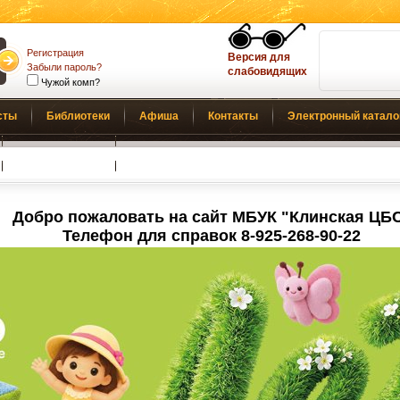
Регистрация
Версия для
Забыли пароль?
слабовидящих
Чужой комп?
сты
Библиотеки
Афиша
Контакты
Электронный катало
Обратная связь
Добро пожаловать на сайт МБУК "Клинская ЦБ
Телефон для справок 8-925-268-90-22