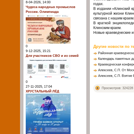
8-04-2026, 14:00
годах.
Чудеса народных промыслов
В издании «Клинский к
России. Олимпиада
культурной жизни Клин
связана с нашим краем
В краткой энциклопед
Клинским краем.
Новые краеведческие и
Другие новости по т
0
9-12-2025, 15:21
Районная краеведческ
Для участников СВО и их семей
Календарь памятных д
Краеведческая конфере
Алексеев, С.П. От Мос
Алексеев, С.П. Взятие 
0
27-11-2025, 17:04
Просмотров: 324228
ХРУСТАЛЬНЫЙ ЛЁД