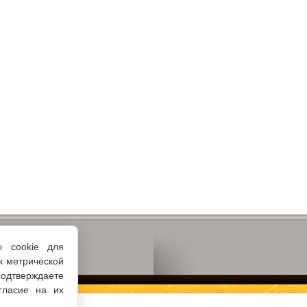
ы cookie для
к метрической
одтверждаете
гласие на их