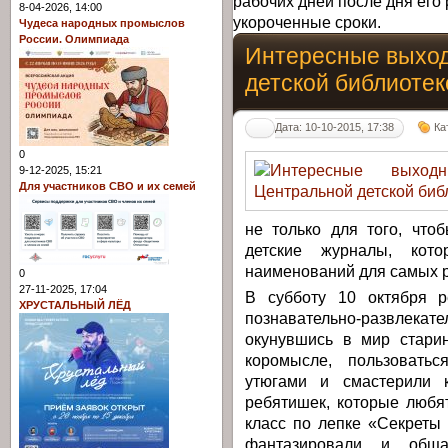
рабочих дней после дня его 
8-04-2026, 14:00
укороченные сроки.
Чудеса народных промыслов
России. Олимпиада
Интересные выход
детской библиотек
Дата: 10-10-2015, 17:38
Ка
0
9-12-2025, 15:21
Для участников СВО и их семей
не только для того, что
детские журналы, кот
наименований для самых р
0
27-11-2025, 17:04
В субботу 10 октября р
ХРУСТАЛЬНЫЙ ЛЁД
познавательно-развлекат
окунувшись в мир стари
коромысле, пользовать
утюгами и смастерили 
ребятишек, которые любя
класс по лепке «Секреты
фантазировали и обща