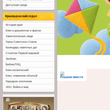
Доступная среда
Краеведческий отдел
История края
Клин в документах и фактах
Замечательные люди
Герои Советского Союза
Календарь памятных дат
Столетие Первой мировой
ЭкоКлин
БиблиоТИЦ
Клин космический
Клин, пламенем объятый
Решаем вместе
Народное ополчение
1812. Война и мир