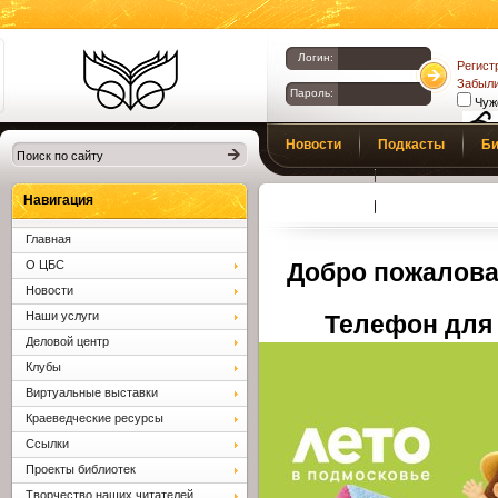
Логин:
Регист
Забыли
Пароль:
Чуж
Библиотеки
Новости
Подкасты
Би
Клина. Клинская
Верс
слаб
ЦБС.
Профсоюз
Вопросы и отв
Навигация
Главная
О ЦБС
Добро пожалова
Новости
Наши услуги
Телефон для 
Деловой центр
Клубы
Виртуальные выставки
Краеведческие ресурсы
Ссылки
Проекты библиотек
Творчество наших читателей