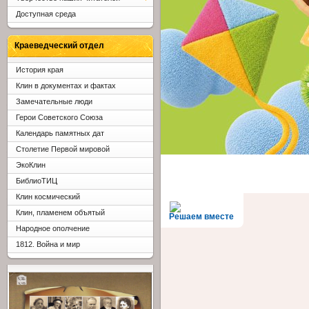
Доступная среда
Краеведческий отдел
История края
Клин в документах и фактах
Замечательные люди
Герои Советского Союза
Календарь памятных дат
Столетие Первой мировой
ЭкоКлин
БиблиоТИЦ
Клин космический
Клин, пламенем объятый
Решаем вместе
Народное ополчение
1812. Война и мир