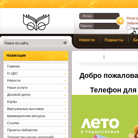
Логин:
Регист
Забыли
Пароль:
Чуж
Библиотеки
Новости
Подкасты
Би
Клина. Клинская
Верс
слаб
ЦБС.
Профсоюз
Вопросы и отв
Навигация
Главная
О ЦБС
Добро пожалова
Новости
Наши услуги
Телефон для 
Деловой центр
Клубы
Виртуальные выставки
Краеведческие ресурсы
Ссылки
Проекты библиотек
Творчество наших читателей