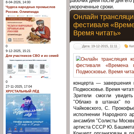
рабочих дней после дня его 
8-04-2026, 14:00
укороченные сроки.
Чудеса народных промыслов
России. Олимпиада
Онлайн трансляци
фестиваля «Време
Время читать»
Дата: 19-12-2015, 11:11
Ка
0
9-12-2025, 15:21
Для участников СВО и их семей
0
концерта — завершения 
27-11-2025, 17:04
Подмосковье. Время читать
ХРУСТАЛЬНЫЙ ЛЁД
Зрители смогли увидеть
"Облако в штанах" по 
Чайковского, С. Прокофь
исполнении Народного ар
ансамбля "Солисты Москв
артиста СССР Ю. Башмета
Концерт организован в р