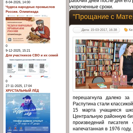
рабочих дней после дня его 
8-04-2026, 14:00
укороченные сроки.
Чудеса народных промыслов
России. Олимпиада
"Прощание с Матер
Дата: 15-03-2017, 16:38
Ка
0
9-12-2025, 15:21
Для участников СВО и их семей
0
27-11-2025, 17:04
ХРУСТАЛЬНЫЙ ЛЁД
перешагнула далеко за 
Распутина стали классикой
15 марта учащиеся шк
Центральную районную биб
произведений писателя 
напечатанная в 1976 году,