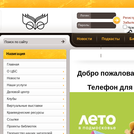
Логин:
Регист
Забыли
Пароль:
Чуж
Библиотеки
Новости
Подкасты
Би
Клина. Клинская
Верс
слаб
ЦБС.
Профсоюз
Вопросы и отв
Навигация
Главная
О ЦБС
Добро пожалова
Новости
Наши услуги
Телефон для 
Деловой центр
Клубы
Виртуальные выставки
Краеведческие ресурсы
Ссылки
Проекты библиотек
Творчество наших читателей