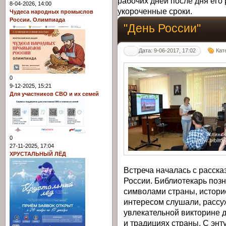
рабочих дней после дня его 
8-04-2026, 14:00
укороченные сроки.
Чудеса народных промыслов
России. Олимпиада
"День России"
Дата: 9-06-2017, 17:02
Кат
0
9-12-2025, 15:21
Для участников СВО и их семей
0
27-11-2025, 17:04
ХРУСТАЛЬНЫЙ ЛЁД
Встреча началась с расска
России. Библиотекарь поз
символами страны, истори
интересом слушали, рассу
увлекательной викторине д
и традициях страны. С энт