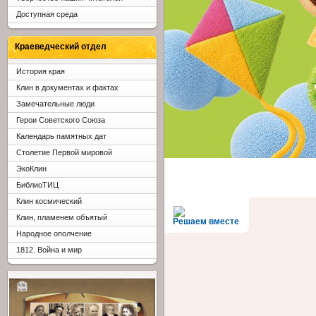
Доступная среда
Краеведческий отдел
История края
Клин в документах и фактах
Замечательные люди
Герои Советского Союза
Календарь памятных дат
Столетие Первой мировой
ЭкоКлин
БиблиоТИЦ
Клин космический
Клин, пламенем объятый
Решаем вместе
Народное ополчение
1812. Война и мир