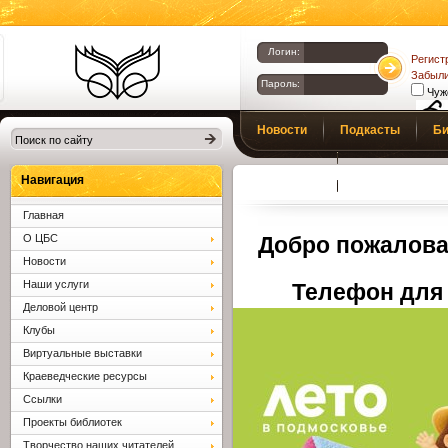
Логин:
Регист
Забыли
Пароль:
Чуж
Библиотеки
Новости
Подкасты
Би
Клина. Клинская
Верс
слаб
ЦБС.
Профсоюз
Вопросы и отв
Навигация
Главная
О ЦБС
Добро пожалова
Новости
Наши услуги
Телефон для 
Деловой центр
Клубы
Виртуальные выставки
Краеведческие ресурсы
Ссылки
Проекты библиотек
Творчество наших читателей