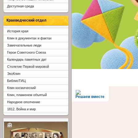
Доступная среда
Краеведческий отдел
История края
Клин в документах и фактах
Замечательные люди
Герои Советского Союза
Календарь памятных дат
Столетие Первой мировой
ЭкоКлин
БиблиоТИЦ
Клин космический
Клин, пламенем объятый
Решаем вместе
Народное ополчение
1812. Война и мир