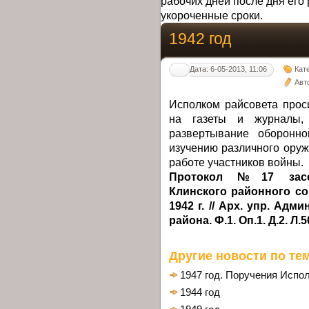
рабочих дней после дня его 
укороченные сроки.
1942 год
Дата: 6-05-2013, 11:06
Кат
Авт
Исполком райсовета прос
на газеты и журналы,
развертывание оборонн
изучению различного оруж
работе участников войны.
Протокол №17 засед
Клинского районного со
1942 г. // Арх. упр. Ад
района. Ф.1. Оп.1. Д.2. Л.5
Другие новости по тем
1947 год. Поручения Испо
1944 год