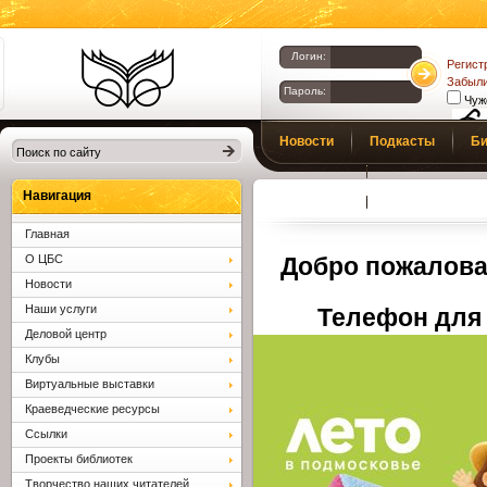
Логин:
Регист
Забыли
Пароль:
Чуж
Библиотеки
Новости
Подкасты
Би
Клина. Клинская
Верс
слаб
ЦБС.
Профсоюз
Вопросы и отв
Навигация
Главная
О ЦБС
Добро пожалова
Новости
Наши услуги
Телефон для 
Деловой центр
Клубы
Виртуальные выставки
Краеведческие ресурсы
Ссылки
Проекты библиотек
Творчество наших читателей