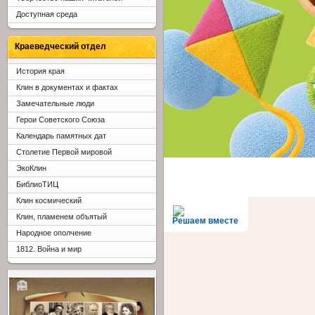
Доступная среда
Краеведческий отдел
История края
Клин в документах и фактах
Замечательные люди
Герои Советского Союза
Календарь памятных дат
Столетие Первой мировой
ЭкоКлин
БиблиоТИЦ
Клин космический
Клин, пламенем объятый
Решаем вместе
Народное ополчение
1812. Война и мир