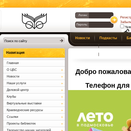
Логин:
Регист
Забыли
Пароль:
Чуж
Библиотеки
Новости
Подкасты
Би
Клина. Клинская
Верс
слаб
ЦБС.
Профсоюз
Вопросы и отв
Навигация
Главная
О ЦБС
Добро пожалова
Новости
Наши услуги
Телефон для 
Деловой центр
Клубы
Виртуальные выставки
Краеведческие ресурсы
Ссылки
Проекты библиотек
Творчество наших читателей