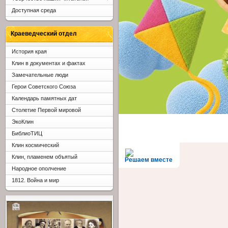
Доступная среда
Краеведческий отдел
История края
Клин в документах и фактах
Замечательные люди
Герои Советского Союза
Календарь памятных дат
Столетие Первой мировой
ЭкоКлин
БиблиоТИЦ
Клин космический
Клин, пламенем объятый
Решаем вместе
Народное ополчение
1812. Война и мир