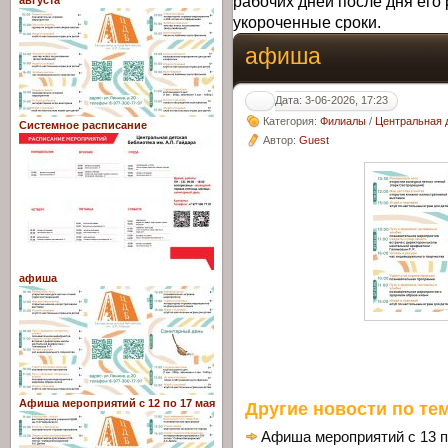
рабочих дней после дня его 
августа
укороченные сроки.
афиша
Дата: 3-06-2026, 17:23
Категория:
Филиалы
/
Центральная д
Системное расписание
Автор:
Guest
афиша
Афиша мероприятий с 12 по 17 мая
Другие новости по тем
Афиша мероприятий с 13 п