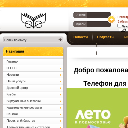
Логин:
Регист
Забыли
Пароль:
Чуж
Библиотеки
Новости
Подкасты
Би
Клина. Клинская
Верс
слаб
ЦБС.
Профсоюз
Вопросы и отв
Навигация
Главная
О ЦБС
Добро пожалова
Новости
Наши услуги
Телефон для 
Деловой центр
Клубы
Виртуальные выставки
Краеведческие ресурсы
Ссылки
Проекты библиотек
Творчество наших читателей