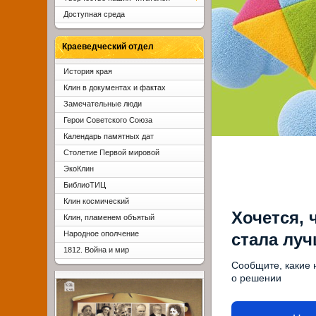
Доступная среда
Краеведческий отдел
История края
Клин в документах и фактах
Замечательные люди
Герои Советского Союза
Календарь памятных дат
Столетие Первой мировой
ЭкоКлин
БиблиоТИЦ
Клин космический
Хочется, 
Клин, пламенем объятый
Народное ополчение
стала лу
1812. Война и мир
Сообщите, какие 
о решении