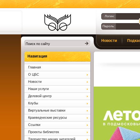
Логин:
Пароль:
Библиотеки
Новости
Подка
Клина. Клинская
ЦБС.
Вопросы и ответы
Навигация
Главная
О ЦБС
Новости
Наши услуги
Деловой центр
Клубы
Виртуальные выставки
Краеведческие ресурсы
Ссылки
Проекты библиотек
Творчество наших читателей