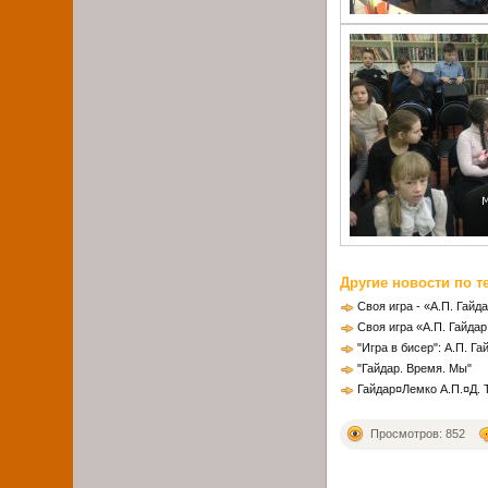
Другие новости по т
Своя игра - «А.П. Гайд
Своя игра «А.П. Гайдар
"Игра в бисер": А.П. Га
"Гайдар. Время. Мы"
Гайдар¤Лемко А.П.¤Д. 
Просмотров: 852