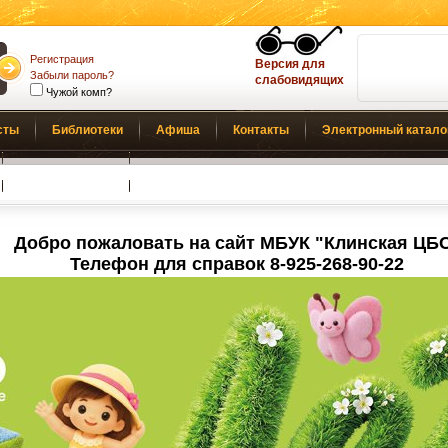
Регистрация
Версия для
Забыли пароль?
слабовидящих
Чужой комп?
сты
Библиотеки
Афиша
Контакты
Электронный катало
Обратная связь
Добро пожаловать на сайт МБУК "Клинская ЦБ
Телефон для справок 8-925-268-90-22