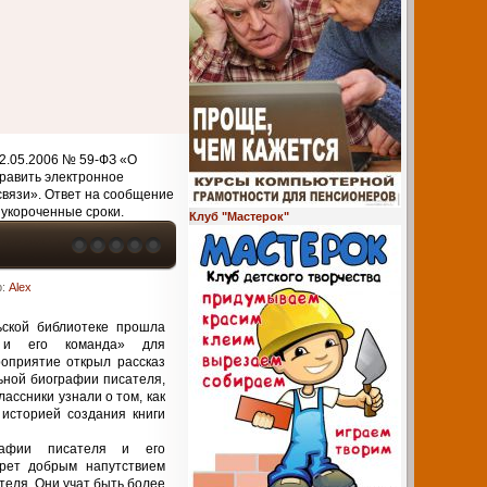
2.05.2006 № 59-ФЗ «О
равить электронное
связи». Ответ на сообщение
 укороченные сроки.
Клуб "Мастерок"
р:
Alex
ьской библиотеке прошла
 и его команда» для
приятие открыл рассказ
ьной биографии писателя,
ассники узнали о том, как
историей создания книги
рафии писателя и его
трет добрым напутствием
теля. Они учат быть более