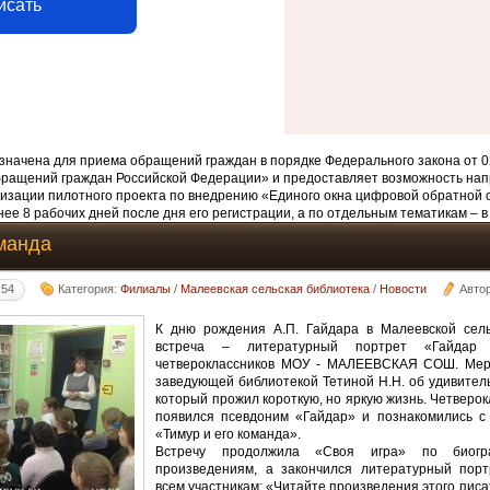
исать
начена для приема обращений граждан в порядке Федерального закона от 0
бращений граждан Российской Федерации» и предоставляет возможность нап
изации пилотного проекта по внедрению «Единого окна цифровой обратной 
ее 8 рабочих дней после дня его регистрации, а по отдельным тематикам – в
оманда
:54
Категория:
Филиалы
/
Малеевская сельская библиотека
/
Новости
Авто
К дню рождения А.П. Гайдара в Малеевской сел
встреча – литературный портрет «Гайдар
четвероклассников МОУ - МАЛЕЕВСКАЯ СОШ. Меро
заведующей библиотекой Тетиной Н.Н. об удивител
который прожил короткую, но яркую жизнь. Четверокл
появился псевдоним «Гайдар» и познакомились с 
«Тимур и его команда».
Встречу продолжила «Своя игра» по биог
произведениям, а закончился литературный пор
всем участникам: «Читайте произведения этого писа