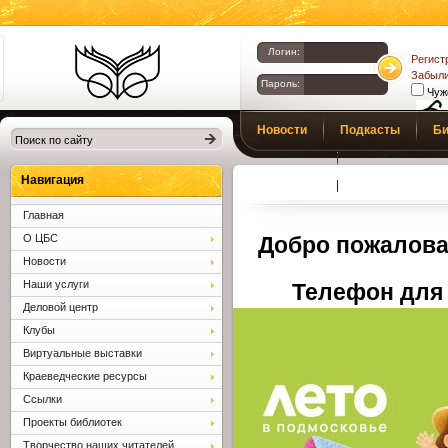
Логин:
Регист
Забыли
Пароль:
Чуж
Библиотеки
Новости
Подкасты
Би
Клина. Клинская
Верс
слаб
ЦБС.
Профсоюз
Вопросы и отв
Навигация
Главная
О ЦБС
Добро пожалова
Новости
Наши услуги
Телефон для 
Деловой центр
Клубы
Виртуальные выставки
Краеведческие ресурсы
Ссылки
Проекты библиотек
Творчество наших читателей