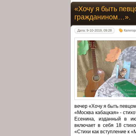
«Хочу я быть певц
гражданином…».
Дата: 9-10-2019, 09:28
Категор
вечер «Хочу я быть певцо
«Москва кабацкая» - стих
Есенина, изданный в ию
включает в себя 18 стих
«Стихи как вступление к «