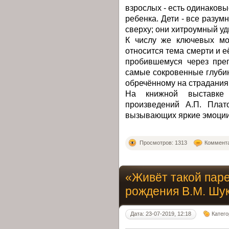
взрослых - есть одинаков
ребенка. Дети - все разум
сверху; они хитроумный у
К числу же ключевых мо
относится тема смерти и е
пробившемуся через прег
самые сокровенные глубин
обречённому на страдания 
На книжной выставке 
произведений А.П. Пла
вызывающих яркие эмоции 
Просмотров: 1313
Коммента
«Живёт такой паре
рождения В.М. Шу
Дата: 23-07-2019, 12:18
Катег