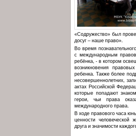
«Содружество» был пров
досуг – наше право».
Во время познавательног
с международным правов
ребёнка, - в котором осве
возникновения правовых
ребенка. Также более по
несовершеннолетних, зап
актах Российской Федера
которые попадают знако
герои, чьи права ока
международного права.
В ходе правового часа юн
ценности человеческой 
друга и значимости каждог