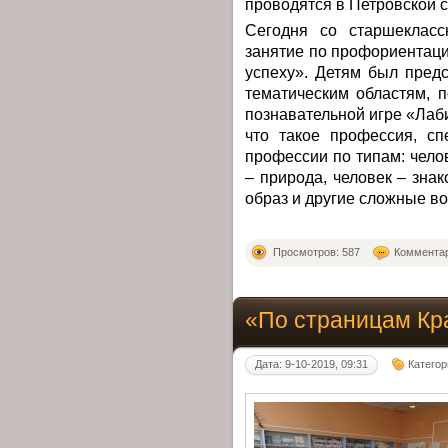
проводятся в Петровской с
Сегодня со старшеклас
занятие по профориентаци
успеху». Детям был пред
тематическим областям, 
познавательной игре «Лаб
что такое профессия, сп
профессии по типам: челов
– природа, человек – зна
образ и другие сложные в
Просмотров: 587
Комментар
«По страницам Кр
Дата: 9-10-2019, 09:31
Категор