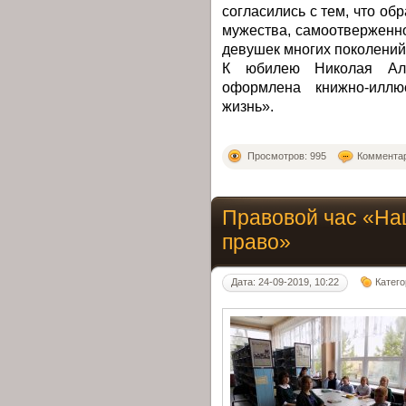
согласились с тем, что об
мужества, самоотверженн
девушек многих поколений
К юбилею Николая Але
оформлена книжно-илл
жизнь».
Просмотров: 995
Комментар
Правовой час «На
право»
Дата: 24-09-2019, 10:22
Катег