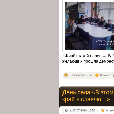
«Живёт такой парень». В 
желающих прошла демонст
Просмотров: 734
Комментар
День села «В этом 
край я славлю…»
Дата: 17-07-2019, 15:53
Катег