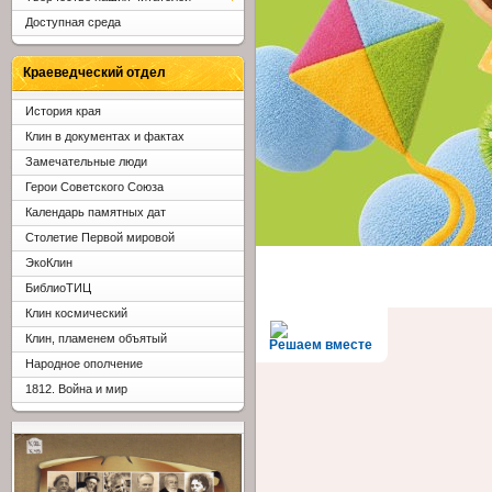
Доступная среда
Краеведческий отдел
История края
Клин в документах и фактах
Замечательные люди
Герои Советского Союза
Календарь памятных дат
Столетие Первой мировой
ЭкоКлин
БиблиоТИЦ
Клин космический
Клин, пламенем объятый
Решаем вместе
Народное ополчение
1812. Война и мир