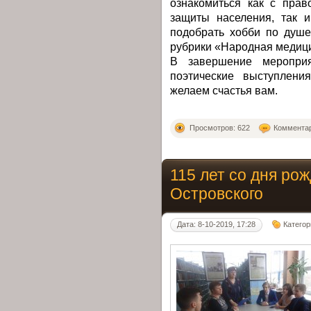
ознакомиться как с пра
защиты населения, так 
подобрать хобби по душе
рубрики «Народная медиц
В завершение мероприя
поэтические выступлен
желаем счастья вам.
Просмотров: 622
Комментар
115 лет со дня рож
Островского
Дата: 8-10-2019, 17:28
Категор