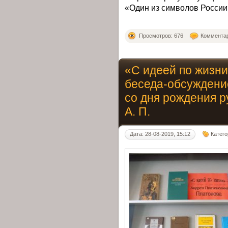
«Один из символов России
Просмотров: 676
Комментар
«С идеей по жизни
беседа-обсуждени
со дня рождения р
А. П.
Дата: 28-08-2019, 15:12
Катег