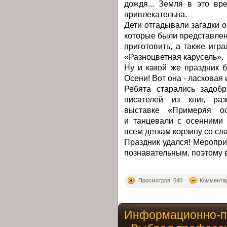
дождя... Земля в это вр
привлекательна.
Дети отгадывали загадки 
которые были представлены
приготовить, а также игр
«Разноцветная карусель».
Ну и какой же праздник 
Осени! Вот она - ласковая 
Ребята старались задобр
писателей из книг, ра
выставке «Примеряя о
и танцевали с осенними 
всем деткам корзину со с
Праздник удался! Меропри
познавательным, поэтому 
Просмотров: 540
Комментар
Информационно-по