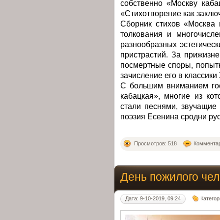
собственно «Москву каба
«Стихотворение как заключ
Сборник стихов «Москва 
толкования и многочисле
разнообразных эстетичес
пристрастий. За прижизн
посмертные споры, попытк
зачисление его в классики
С большим вниманием гос
кабацкая», многие из ко
стали песнями, звучащие 
поэзия Есенина сродни рус
Просмотров: 518
Комментар
День пожилого че
Дата: 9-10-2019, 09:24
Категор