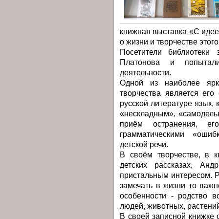
книжная выставка «С иде
о жизни и творчестве этог
Посетители библиотеки 
Платонова и попытали
деятельности.
Одной из наиболее ярки
творчества является его
русской литературе язык,
«нескладным», «самодель
приём остранения, ег
грамматическими «ошиб
детской речи.
В своём творчестве, в 
детских рассказах, Анд
пристальным интересом. Р
замечать в жизни то важн
особенности - родство в
людей, животных, растений
В своей записной книжке о