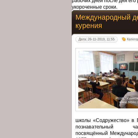
рабочих дней после дня его 
укороченные сроки.
Международный де
курения
Дата: 26-11-2019, 11:55
Катего
школы «Содружество» в П
познавательный ч
посвящённый Международн