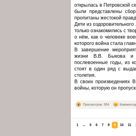
открылась в Петровской с
были представлены сбор
пропитаны жестокой правд
Дети из оздоровительного
только ознакомились с тво
о нём, как о человеке во
которого война стала глав
В завершение мероприят
жизни В.В. Быкова и 
послевоенные годы, из ко
стоят в один ряд с выд
столетия.
В своих произведениях В
войны, которую он пропуск
Просмотров: 954
Комментар
1
...
5
6
7
8
9
10
11