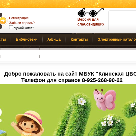
Регистрация
Версия для
Забыли пароль?
слабовидящих
Чужой комп?
сты
Библиотеки
Афиша
Контакты
Электронный катало
Обратная связь
Добро пожаловать на сайт МБУК "Клинская ЦБ
Телефон для справок 8-925-268-90-22