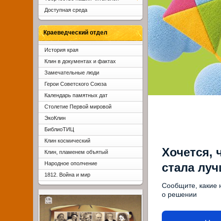
Доступная среда
Краеведческий отдел
История края
Клин в документах и фактах
Замечательные люди
Герои Советского Союза
Календарь памятных дат
Столетие Первой мировой
ЭкоКлин
БиблиоТИЦ
Клин космический
Хочется, 
Клин, пламенем объятый
Народное ополчение
стала лу
1812. Война и мир
Сообщите, какие 
о решении