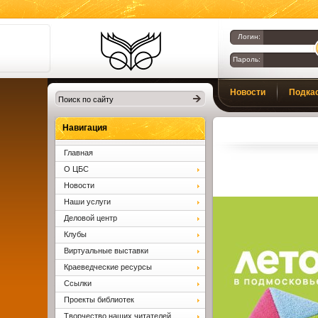
Логин:
Пароль:
Библиотеки
Новости
Подка
Клина. Клинская
ЦБС.
Вопросы и ответы
Навигация
Главная
О ЦБС
Новости
Наши услуги
Деловой центр
Клубы
Виртуальные выставки
Краеведческие ресурсы
Ссылки
Проекты библиотек
Творчество наших читателей