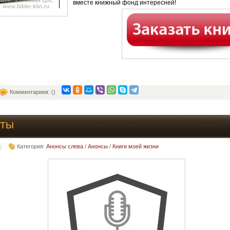
вместе книжный фонд интересней!
Комментариев: ()
СТЫ
Категория:
Анонсы слева
/
Анонсы
/
Книги моей жизни