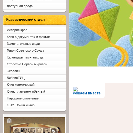
Доступная среда
Краеведческий отдел
История края
Клин в документах и фактах
Замечательные люди
Герои Советского Союза
Календарь памятных дат
Столетие Первой мировой
ЭкоКлин
БиблиоТИЦ
Клин космический
Клин, пламенем объятый
Решаем вместе
Народное ополчение
1812. Война и мир