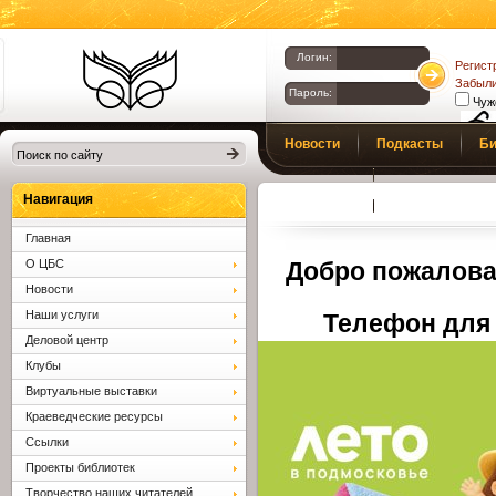
Логин:
Регист
Забыли
Пароль:
Чуж
Библиотеки
Новости
Подкасты
Би
Клина. Клинская
Верс
слаб
ЦБС.
Профсоюз
Вопросы и отв
Навигация
Главная
О ЦБС
Добро пожалова
Новости
Наши услуги
Телефон для 
Деловой центр
Клубы
Виртуальные выставки
Краеведческие ресурсы
Ссылки
Проекты библиотек
Творчество наших читателей