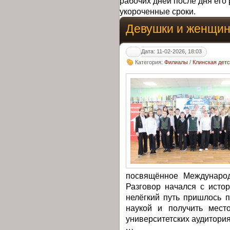
рабочих дней после дня его 
укороченные сроки.
Девушки и женщи
Дата: 11-02-2026, 18:03
Категория:
Филиалы
/
Клинская дет
посвящённое Международ
Разговор начался с истор
нелёгкий путь пришлось 
наукой и получить мест
университетских аудитория