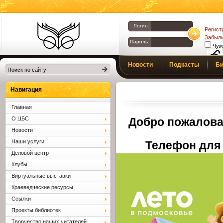
Логин:
Регист
Забыли
Пароль:
Чуж
Библиотеки
Новости
Подкасты
Би
Клина. Клинская
Верс
слаб
ЦБС.
Профсоюз
Вопросы и отв
Навигация
Главная
О ЦБС
Добро пожалова
Новости
Наши услуги
Телефон для 
Деловой центр
Клубы
Виртуальные выставки
Краеведческие ресурсы
Ссылки
Проекты библиотек
Творчество наших читателей