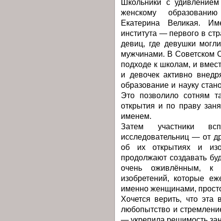
Школьники с удивлением
женскому образовани
Екатерина Великая. И
института — первого в ст
девиц, где девушки могли
мужчинами. В Советском 
подходе к школам, и вмес
и девочек активно внедр
образование и науку стан
Это позволило сотням т
открытия и по праву зан
именем.
Затем участники вс
исследовательниц — от д
об их открытиях и изо
продолжают создавать бу
очень оживлённым, к 
изобретений, которые еж
именно женщинами, просто
Хочется верить, что эта 
любопытство и стремлени
— укрепила решимость зан