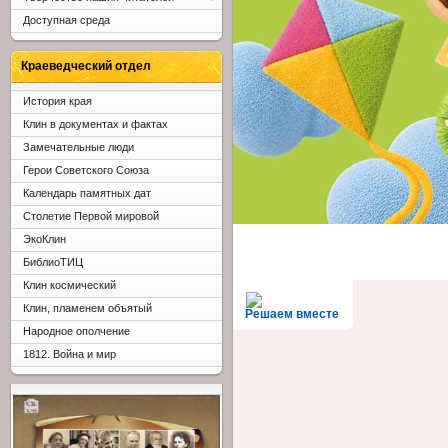
Доступная среда
Краеведческий отдел
История края
Клин в документах и фактах
Замечательные люди
Герои Советского Союза
Календарь памятных дат
Столетие Первой мировой
ЭкоКлин
БиблиоТИЦ
Клин космический
Клин, пламенем объятый
Решаем вместе
Народное ополчение
1812. Война и мир