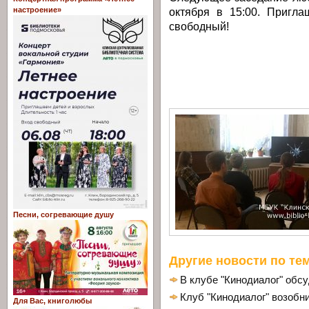
октября в 15:00. Пригл
настроение»
свободный!
Песни, согревающие душу
Другие новости по тем
В клубе "Кинодиалог" обс
Клуб "Кинодиалог" возобн
Для Вас, книголюбы