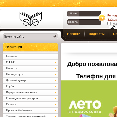
Логин:
Регист
Забыли
Пароль:
Чуж
Библиотеки
Новости
Подкасты
Би
Клина. Клинская
Верс
слаб
ЦБС.
Профсоюз
Вопросы и отв
Навигация
Главная
О ЦБС
Добро пожалова
Новости
Наши услуги
Телефон для 
Деловой центр
Клубы
Виртуальные выставки
Краеведческие ресурсы
Ссылки
Проекты библиотек
Творчество наших читателей