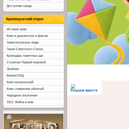
Доступная среда
Краеведческий отдел
История края
Клин в документах и фактах
Замечательные люди
Герои Советского Союза
Календарь памятных дат
Столетие Первой мировой
ЭкоКлин
БиблиоТИЦ
Клин космический
Клин, пламенем объятый
Решаем вместе
Народное ополчение
1812. Война и мир