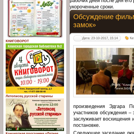
рабочих дней после дня его 
укороченные сроки.
Обсуждение филь
замок»
Дата: 23-10-2017, 15:14
Ка
КНИГОВОРОТ
Летописец русской старины
произведения Эдгара 
участников обсуждения – 
заслуживает восхищения и
постановке.
Следующее заседание люб
Концертная программа «Летнее