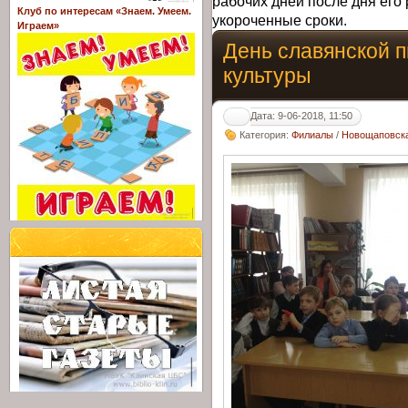
рабочих дней после дня его 
Клуб по интересам «Знаем. Умеем.
укороченные сроки.
Играем»
День славянской 
культуры
Дата: 9-06-2018, 11:50
Категория:
Филиалы
/
Новощаповска