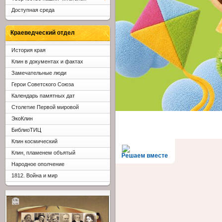
Доступная среда
Краеведческий отдел
История края
Клин в документах и фактах
Замечательные люди
Герои Советского Союза
Календарь памятных дат
Столетие Первой мировой
ЭкоКлин
БиблиоТИЦ
Клин космический
Клин, пламенем объятый
Решаем вместе
Народное ополчение
1812. Война и мир