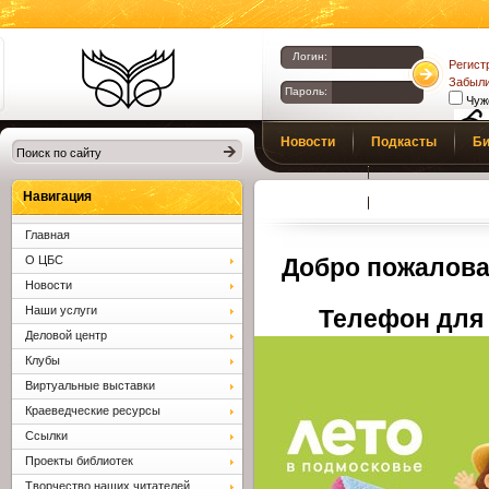
Логин:
Регист
Забыли
Пароль:
Чуж
Библиотеки
Новости
Подкасты
Би
Клина. Клинская
Верс
слаб
ЦБС.
Профсоюз
Вопросы и отв
Навигация
Главная
О ЦБС
Добро пожалова
Новости
Наши услуги
Телефон для 
Деловой центр
Клубы
Виртуальные выставки
Краеведческие ресурсы
Ссылки
Проекты библиотек
Творчество наших читателей