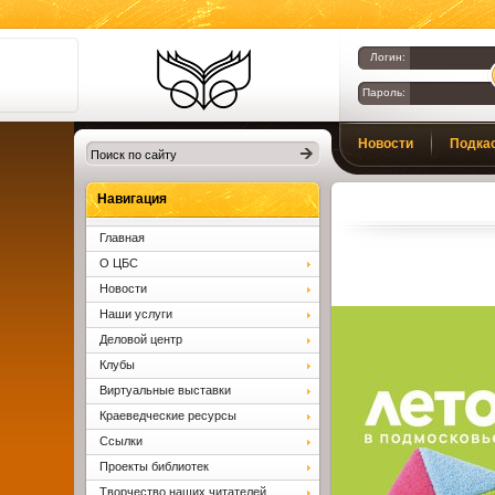
Логин:
Пароль:
Библиотеки
Новости
Подка
Клина. Клинская
ЦБС.
Вопросы и ответы
Навигация
Главная
О ЦБС
Новости
Наши услуги
Деловой центр
Клубы
Виртуальные выставки
Краеведческие ресурсы
Ссылки
Проекты библиотек
Творчество наших читателей