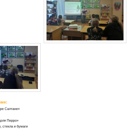
еме:
аре Салтане»
арля Перро»
, стекла и бумаги