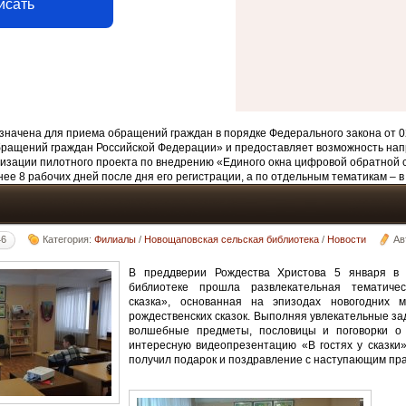
исать
начена для приема обращений граждан в порядке Федерального закона от 0
бращений граждан Российской Федерации» и предоставляет возможность нап
изации пилотного проекта по внедрению «Единого окна цифровой обратной 
ее 8 рабочих дней после дня его регистрации, а по отдельным тематикам – в
46
Категория:
Филиалы
/
Новощаповская сельская библиотека
/
Новости
Ав
В преддверии Рождества Христова 5 января в 
библиотеке прошла развлекательная тематиче
сказка», основанная на эпизодах новогодних 
рождественских сказок. Выполняя увлекательные за
волшебные предметы, пословицы и поговорки о 
интересную видеопрезентацию «В гостях у сказки
получил подарок и поздравление с наступающим пр