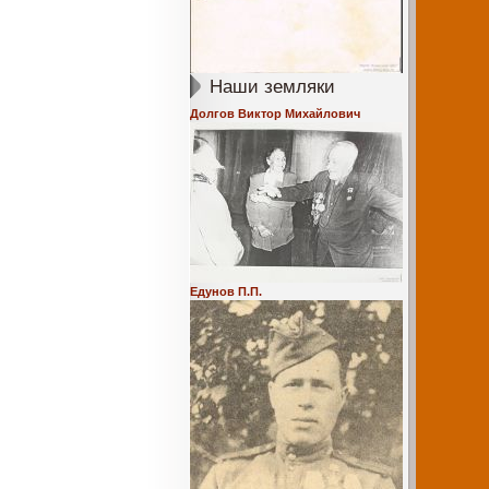
Наши земляки
Долгов Виктор Михайлович
Едунов П.П.