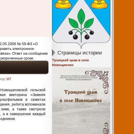
2.05.2006 № 59-ФЗ «О
равить электронное
Страницы истории
связи». Ответ на сообщение
 укороченные сроки.
Троицкий храм в селе
Новощапово
тор:
MT
Новощаповской сельской
ская викторина «Зимняя
мультфильмов и сюжетах
дания, ребята вспоминали
зиме, а также смотрели
», а в завершение каждый
аздником.