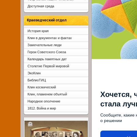
Доступная среда
Краеведческий отдел
История края
Клин в документах и фактах
Замечательные люди
Герои Советского Союза
Календарь памятных дат
Столетие Первой мировой
ЭкоКлин
БиблиоТИЦ
Клин космический
Хочется, 
Клин, пламенем объятый
Народное ополчение
стала лу
1812. Война и мир
Сообщите, какие 
о решении