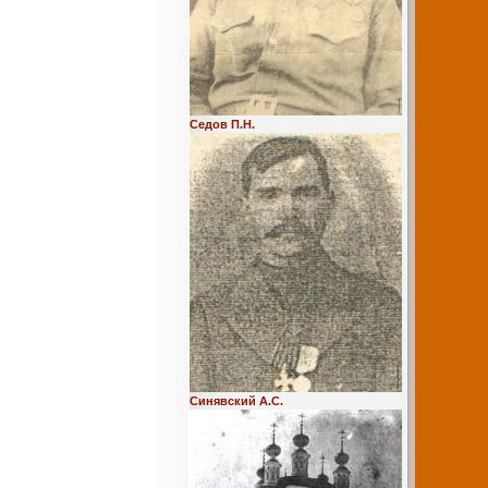
Седов П.Н.
Синявский А.С.