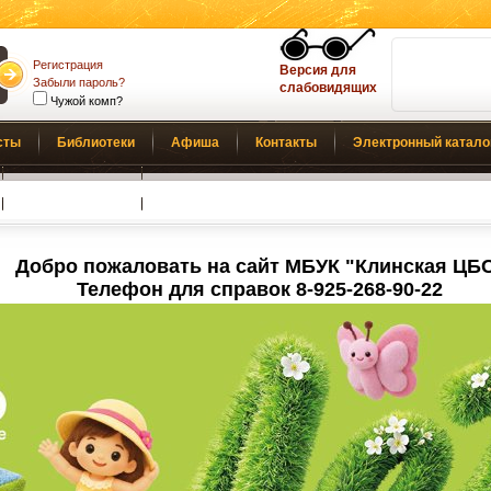
Регистрация
Версия для
Забыли пароль?
слабовидящих
Чужой комп?
сты
Библиотеки
Афиша
Контакты
Электронный катало
Обратная связь
Добро пожаловать на сайт МБУК "Клинская ЦБ
Телефон для справок 8-925-268-90-22