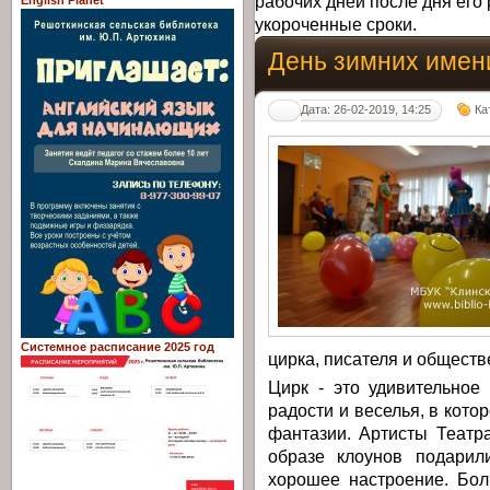
рабочих дней после дня его 
English Planet
укороченные сроки.
День зимних имени
Дата: 26-02-2019, 14:25
Ка
Системное расписание 2025 год
цирка, писателя и обществ
Цирк - это удивительное
радости и веселья, в кот
фантазии. Артисты Театр
образе клоунов подарил
хорошее настроение. Бол