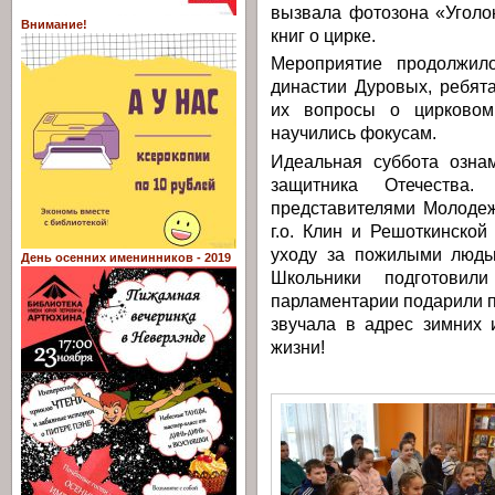
вызвала фотозона «Уголо
Внимание!
книг о цирке.
Мероприятие продолжило
династии Дуровых, ребят
их вопросы о цирковом 
научились фокусам.
Идеальная суббота озна
защитника Отечества.
представителями Молодеж
г.о. Клин и Решоткинско
уходу за пожилыми людь
День осенних именинников - 2019
Школьники подготовил
парламентарии подарили 
звучала в адрес зимних 
жизни!