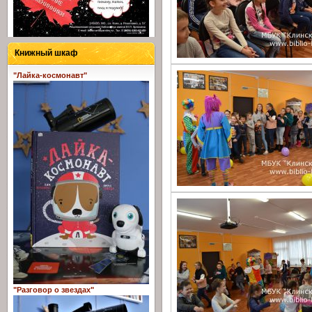
Книжный шкаф
"Лайка-космонавт"
"Разговор о звездах"