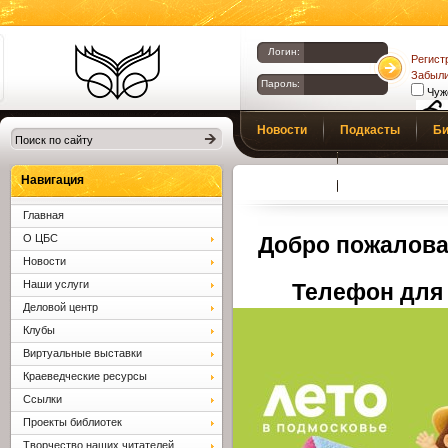
Логин:
Регист
Забыли
Пароль:
Чуж
Библиотеки
Новости
Подкасты
Би
Клина. Клинская
Верс
слаб
ЦБС.
Профсоюз
Вопросы и отв
Навигация
Главная
О ЦБС
Добро пожалова
Новости
Наши услуги
Телефон для 
Деловой центр
Клубы
Виртуальные выставки
Краеведческие ресурсы
Ссылки
Проекты библиотек
Творчество наших читателей