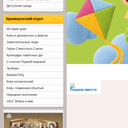
Доступная среда
Краеведческий отдел
История края
Клин в документах и фактах
Замечательные люди
Герои Советского Союза
Календарь памятных дат
Столетие Первой мировой
ЭкоКлин
БиблиоТИЦ
Клин космический
Клин, пламенем объятый
Решаем вместе
Народное ополчение
1812. Война и мир