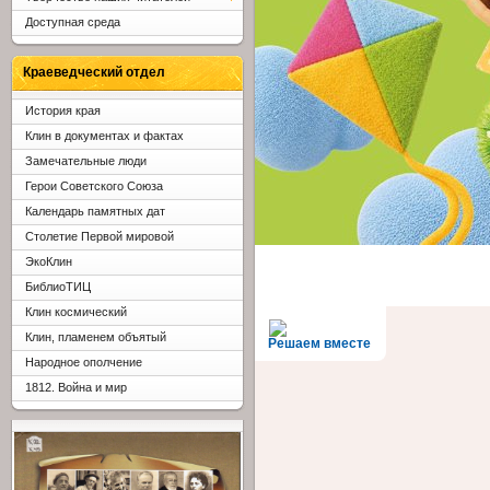
Доступная среда
Краеведческий отдел
История края
Клин в документах и фактах
Замечательные люди
Герои Советского Союза
Календарь памятных дат
Столетие Первой мировой
ЭкоКлин
БиблиоТИЦ
Клин космический
Клин, пламенем объятый
Решаем вместе
Народное ополчение
1812. Война и мир