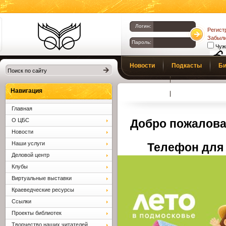
Логин:
Регист
Забыли
Пароль:
Чуж
Библиотеки
Новости
Подкасты
Би
Клина. Клинская
Верс
слаб
ЦБС.
Профсоюз
Вопросы и отв
Навигация
Главная
О ЦБС
Добро пожалова
Новости
Наши услуги
Телефон для 
Деловой центр
Клубы
Виртуальные выставки
Краеведческие ресурсы
Ссылки
Проекты библиотек
Творчество наших читателей