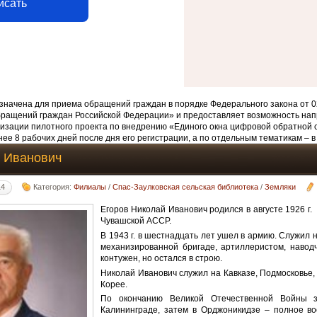
исать
начена для приема обращений граждан в порядке Федерального закона от 0
бращений граждан Российской Федерации» и предоставляет возможность нап
изации пилотного проекта по внедрению «Единого окна цифровой обратной 
ее 8 рабочих дней после дня его регистрации, а по отдельным тематикам – в
 Иванович
14
Категория:
Филиалы
/
Спас-Заулковская сельская библиотека
/
Земляки
Егоров Николай Иванович родился в августе 1926 г.
Чувашской АССР.
В 1943 г. в шестнадцать лет ушел в армию. Служил н
механизированной бригаде, артиллеристом, навод
контужен, но остался в строю.
Николай Иванович служил на Кавказе, Подмосковье,
Корее.
По окончанию Великой Отечественной Войны з
Калининграде, затем в Орджоникидзе – полное во