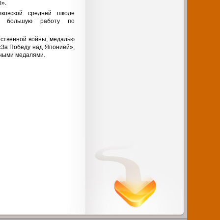
л».
ковской средней школе
ил большую работу по
ественной войны, медалью
«За Победу над Японией»,
йными медалями.