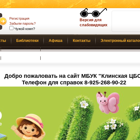
Регистрация
Версия для
Забыли пароль?
слабовидящих
Чужой комп?
сты
Библиотеки
Афиша
Контакты
Электронный катало
Обратная связь
Добро пожаловать на сайт МБУК "Клинская ЦБ
Телефон для справок 8-925-268-90-22