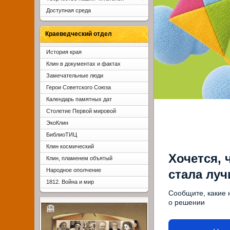
Доступная среда
Краеведческий отдел
История края
Клин в документах и фактах
Замечательные люди
Герои Советского Союза
Календарь памятных дат
Столетие Первой мировой
ЭкоКлин
БиблиоТИЦ
Клин космический
Хочется, 
Клин, пламенем объятый
Народное ополчение
стала лу
1812. Война и мир
Сообщите, какие 
о решении