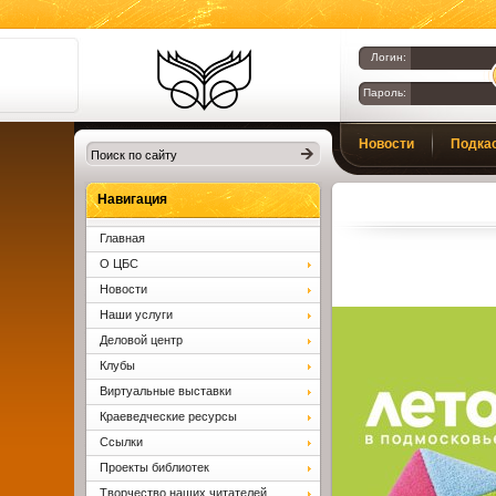
Логин:
Пароль:
Библиотеки
Новости
Подка
Клина. Клинская
ЦБС.
Вопросы и ответы
Навигация
Главная
О ЦБС
Новости
Наши услуги
Деловой центр
Клубы
Виртуальные выставки
Краеведческие ресурсы
Ссылки
Проекты библиотек
Творчество наших читателей