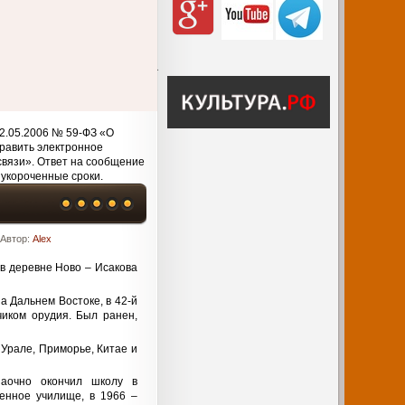
2.05.2006 № 59-ФЗ «О
равить электронное
связи». Ответ на сообщение
 укороченные сроки.
Автор:
Alex
 в деревне Ново – Исакова
а Дальнем Востоке, в 42-й
чиком орудия. Был ранен,
 Урале, Приморье, Китае и
аочно окончил школу в
енное училище, в 1966 –