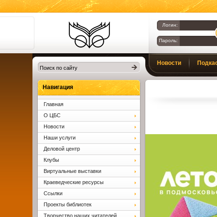
Логин:
Пароль:
Библиотеки
Новости
Подка
Клина. Клинская
ЦБС.
Вопросы и ответы
Навигация
Главная
О ЦБС
Новости
Наши услуги
Деловой центр
Клубы
Виртуальные выставки
Краеведческие ресурсы
Ссылки
Проекты библиотек
Творчество наших читателей