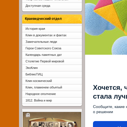
Доступная среда
Краеведческий отдел
История края
Клин в документах и фактах
Замечательные люди
Герои Советского Союза
Календарь памятных дат
Столетие Первой мировой
ЭкоКлин
БиблиоТИЦ
Клин космический
Хочется, 
Клин, пламенем объятый
Народное ополчение
стала лу
1812. Война и мир
Сообщите, какие 
о решении