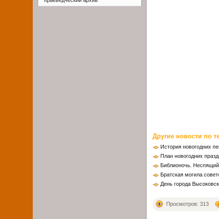
Краеведческий архив
Другие новости по т
История новогодних п
План новогодних празд
Библионочь. Неспящий
Братская могила совет
День города Высоковс
Просмотров: 313