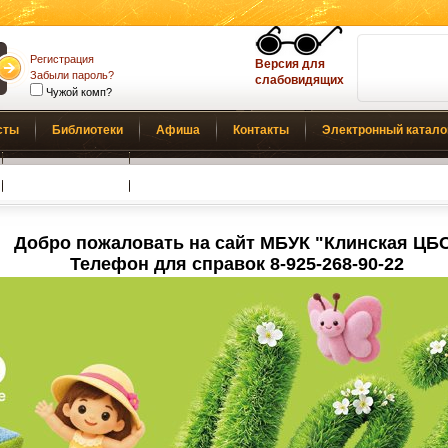
Регистрация
Версия для
Забыли пароль?
слабовидящих
Чужой комп?
сты
Библиотеки
Афиша
Контакты
Электронный катало
Обратная связь
Добро пожаловать на сайт МБУК "Клинская ЦБ
Телефон для справок 8-925-268-90-22