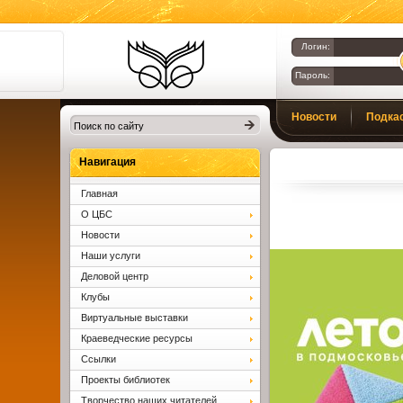
Логин:
Пароль:
Библиотеки
Новости
Подка
Клина. Клинская
ЦБС.
Вопросы и ответы
Навигация
Главная
О ЦБС
Новости
Наши услуги
Деловой центр
Клубы
Виртуальные выставки
Краеведческие ресурсы
Ссылки
Проекты библиотек
Творчество наших читателей