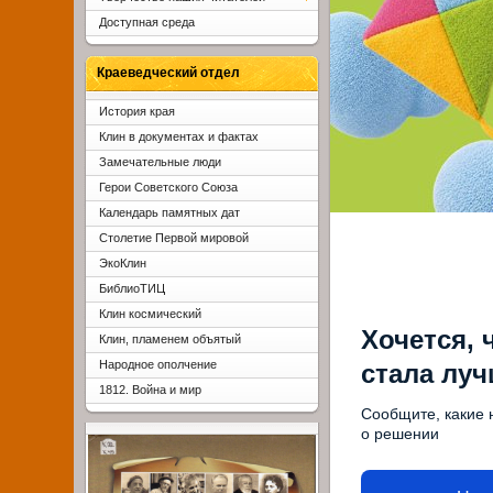
Доступная среда
Краеведческий отдел
История края
Клин в документах и фактах
Замечательные люди
Герои Советского Союза
Календарь памятных дат
Столетие Первой мировой
ЭкоКлин
БиблиоТИЦ
Клин космический
Хочется, 
Клин, пламенем объятый
Народное ополчение
стала лу
1812. Война и мир
Сообщите, какие 
о решении