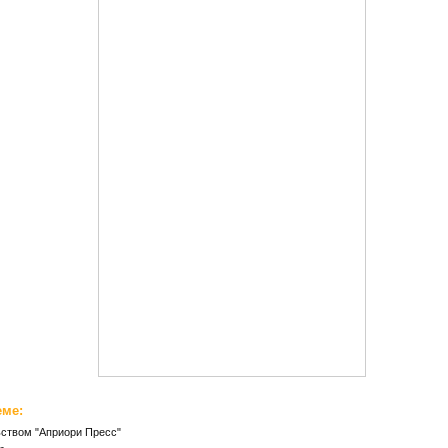
еме:
ьством "Априори Пресс"