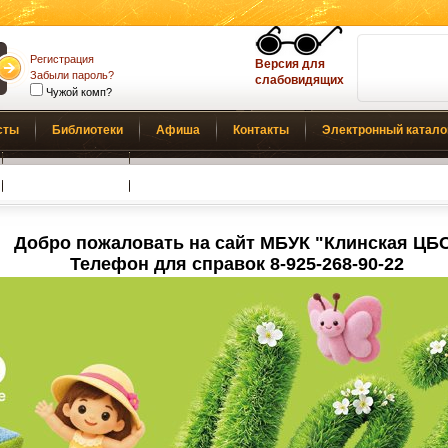
Регистрация
Версия для
Забыли пароль?
слабовидящих
Чужой комп?
сты
Библиотеки
Афиша
Контакты
Электронный катало
Обратная связь
Добро пожаловать на сайт МБУК "Клинская ЦБ
Телефон для справок 8-925-268-90-22