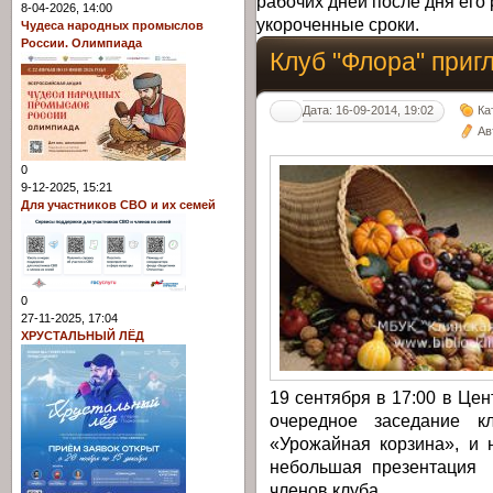
рабочих дней после дня его 
8-04-2026, 14:00
укороченные сроки.
Чудеса народных промыслов
России. Олимпиада
Клуб "Флора" приг
Дата: 16-09-2014, 19:02
Ка
Ав
0
9-12-2025, 15:21
Для участников СВО и их семей
0
27-11-2025, 17:04
ХРУСТАЛЬНЫЙ ЛЁД
19 сентября в 17:00 в Це
очередное заседание к
«Урожайная корзина», и 
небольшая презентация 
членов клуба.