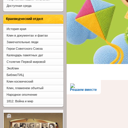
Доступная среда
Краеведческий отдел
История края
Клин в документах и фактах
Замечательные люди
Герои Советского Союза
Календарь памятных дат
Столетие Первой мировой
ЭкоКлин
БиблиоТИЦ
Клин космический
Клин, пламенем объятый
Решаем вместе
Народное ополчение
1812. Война и мир