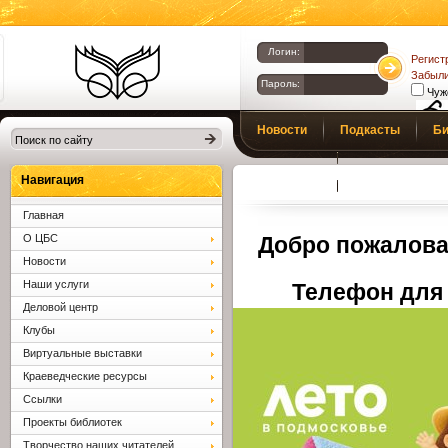
Логин:
Регист
Забыли
Пароль:
Чуж
Библиотеки
Новости
Подкасты
Би
Клина. Клинская
Верс
слаб
ЦБС.
Профсоюз
Вопросы и отв
Навигация
Главная
О ЦБС
Добро пожалова
Новости
Наши услуги
Телефон для 
Деловой центр
Клубы
Виртуальные выставки
Краеведческие ресурсы
Ссылки
Проекты библиотек
Творчество наших читателей