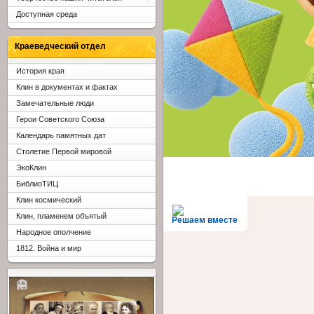
Доступная среда
Краеведческий отдел
История края
Клин в документах и фактах
Замечательные люди
Герои Советского Союза
Календарь памятных дат
Столетие Первой мировой
ЭкоКлин
БиблиоТИЦ
Клин космический
Клин, пламенем объятый
Решаем вместе
Народное ополчение
1812. Война и мир