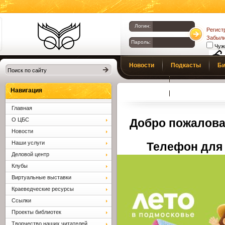
Логин:
Регист
Забыли
Пароль:
Чуж
Библиотеки
Новости
Подкасты
Би
Клина. Клинская
Верс
слаб
ЦБС.
Профсоюз
Вопросы и отв
Навигация
Главная
О ЦБС
Добро пожалова
Новости
Наши услуги
Телефон для 
Деловой центр
Клубы
Виртуальные выставки
Краеведческие ресурсы
Ссылки
Проекты библиотек
Творчество наших читателей