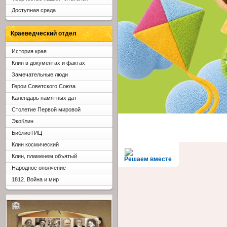
Доступная среда
Краеведческий отдел
История края
Клин в документах и фактах
Замечательные люди
Герои Советского Союза
Календарь памятных дат
Столетие Первой мировой
ЭкоКлин
БиблиоТИЦ
Клин космический
Клин, пламенем объятый
Решаем вместе
Народное ополчение
1812. Война и мир