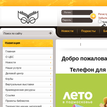
Логин:
Регист
Забыли
Пароль:
Чуж
Библиотеки
Новости
Подкасты
Би
Клина. Клинская
Верс
слаб
ЦБС.
Профсоюз
Вопросы и отв
Навигация
Главная
О ЦБС
Добро пожалова
Новости
Наши услуги
Телефон для 
Деловой центр
Клубы
Виртуальные выставки
Краеведческие ресурсы
Ссылки
Проекты библиотек
Творчество наших читателей