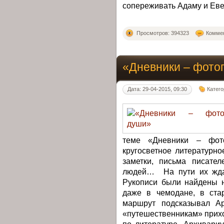
сопереживать Адаму и Еве
Просмотров: 394323
Коммен
«Дневники – фото
Дата: 29-04-2015, 09:30
Катег
теме «Дневники – фот
кругосветное литературн
заметки, письма писате
людей… На пути их ждал
Рукописи были найдены н
даже в чемодане, в ста
маршрут подсказывал Ар
«путешественникам» прих
по литературе. Архивари