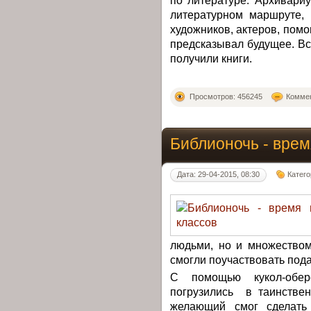
литературном маршруте,
художников, актеров, по
предсказывал будущее. Все
получили книги.
Просмотров: 456245
Коммен
Библионочь - врем
Дата: 29-04-2015, 08:30
Катег
людьми, но и множеством
смогли поучаствовать под
С помощью кукол-обе
погрузились в таинстве
желающий смог сделать 