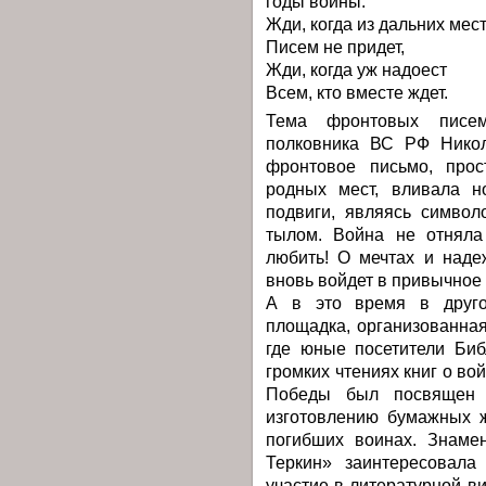
годы войны.
Жди, когда из дальних мес
Писем не придет,
Жди, когда уж надоест
Всем, кто вместе ждет.
Тема фронтовых писе
полковника ВС РФ Никол
фронтовое письмо, прос
родных мест, вливала н
подвиги, являясь симво
тылом. Война не отняла
любить! О мечтах и наде
вновь войдет в привычное 
А в это время в друго
площадка, организованна
где юные посетители Биб
громких чтениях книг о во
Победы был посвящен 
изготовлению бумажных 
погибших воинах. Знаме
Теркин» заинтересовала
участие в литературной 