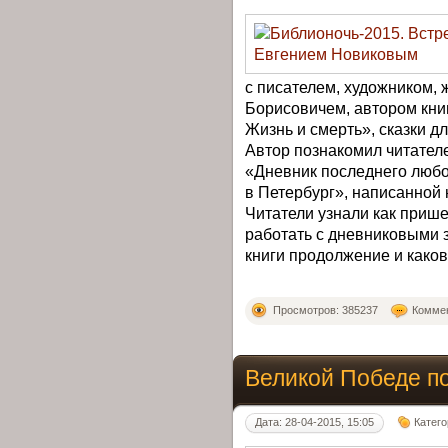
с писателем, художником,
Борисовичем, автором кни
Жизнь и смерть», сказки д
Автор познакомил читател
«Дневник последнего любо
в Петербург», написанной 
Читатели узнали как прише
работать с дневниковыми з
книги продолжение и како
Просмотров: 385237
Коммен
Великой Победе п
Дата: 28-04-2015, 15:05
Катег