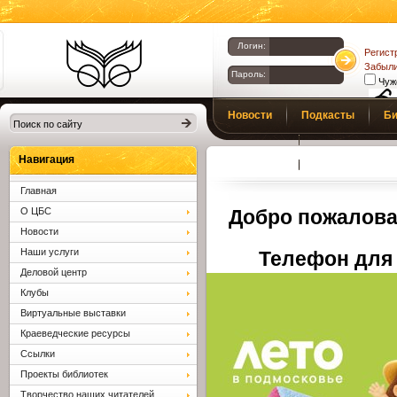
Логин:
Регист
Забыли
Пароль:
Чуж
Библиотеки
Новости
Подкасты
Би
Клина. Клинская
Верс
слаб
ЦБС.
Профсоюз
Вопросы и отв
Навигация
Главная
О ЦБС
Добро пожалова
Новости
Наши услуги
Телефон для 
Деловой центр
Клубы
Виртуальные выставки
Краеведческие ресурсы
Ссылки
Проекты библиотек
Творчество наших читателей