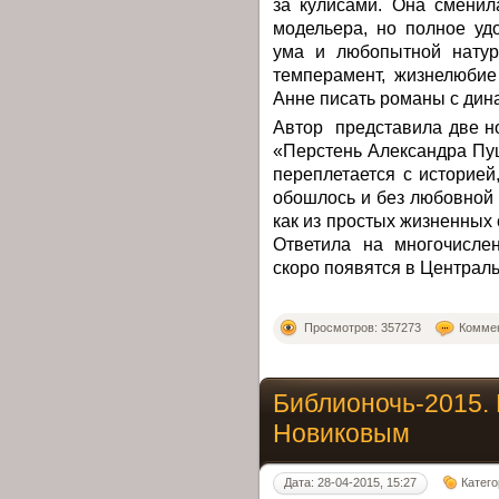
за кулисами. Она сменил
модельера, но полное уд
ума и любопытной натур
темперамент, жизнелюбие
Анне писать романы с ди
Автор представила две н
«Перстень Александра Пуш
переплетается с историе
обошлось и без любовной 
как из простых жизненных
Ответила на многочисле
скоро появятся в Централ
Просмотров: 357273
Коммен
Библионочь-2015. 
Новиковым
Дата: 28-04-2015, 15:27
Катег