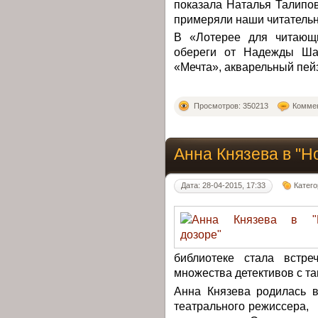
показала Наталья Талипо
примеряли наши читательн
В «Лотерее для читающи
обереги от Надежды Шар
«Мечта», акварельный пей
Просмотров: 350213
Коммен
Анна Князева в "Н
Дата: 28-04-2015, 17:33
Катег
библиотеке стала встре
множества детективов с т
Анна Князева родилась 
театрального режиссера, 