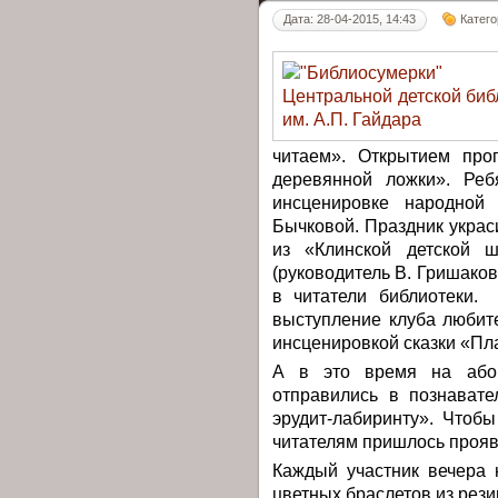
Дата: 28-04-2015, 14:43
Катег
читаем». Открытием пр
деревянной ложки». Реб
инсценировке народной 
Бычковой. Праздник укра
из «Клинской детской ш
(руководитель В. Гришако
в читатели библиотеки.
выступление клуба любит
инсценировкой сказки «Пл
А в это время на абон
отправились в познавате
эрудит-лабиринту». Чтоб
читателям пришлось прояв
Каждый участник вечера 
цветных браслетов из рез