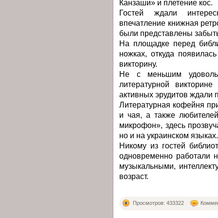
Канзаши» и плетение кос.
Гостей ждали интерес
впечатление книжная ретр
были представлены забыты
На площадке перед библи
ножках, откуда появилас
викторину.
Не с меньшим удоволь
литературной викторине
активных эрудитов ждали 
Литературная кофейня при
и чая, а также любителе
микрофон», здесь прозвуч
но и на украинском языках.
Никому из гостей библио
одновременно работали н
музыкальными, интеллект
возраст.
Просмотров: 433322
Коммен