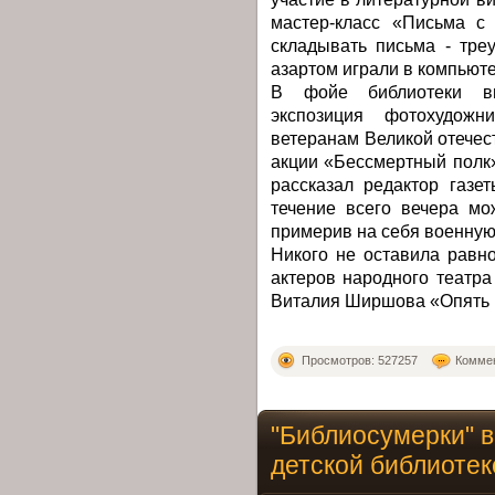
мастер-класс «Письма с
складывать письма - тре
азартом играли в компьют
В фойе библиотеки вн
экспозиция фотохудожн
ветеранам Великой отечес
акции «Бессмертный полк».
рассказал редактор газе
течение всего вечера мо
примерив на себя военную
Никого не оставила равн
актеров народного театр
Виталия Ширшова «Опять 
Просмотров: 527257
Коммен
"Библиосумерки" 
детской библиотек