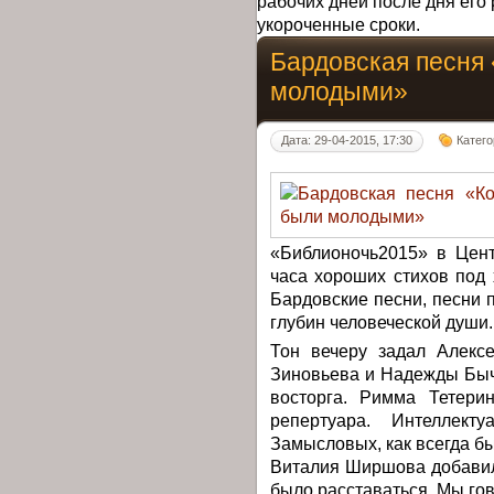
рабочих дней после дня его 
укороченные сроки.
Бардовская песня
молодыми»
Дата: 29-04-2015, 17:30
Катег
«Библионочь2015» в Цент
часа хороших стихов под
Бардовские песни, песни 
глубин человеческой души.
Тон вечеру задал Алекс
Зиновьева и Надежды Быч
восторга. Римма Тетери
репертуара. Интеллек
Замысловых, как всегда б
Виталия Ширшова добавил
было расставаться. Мы гов