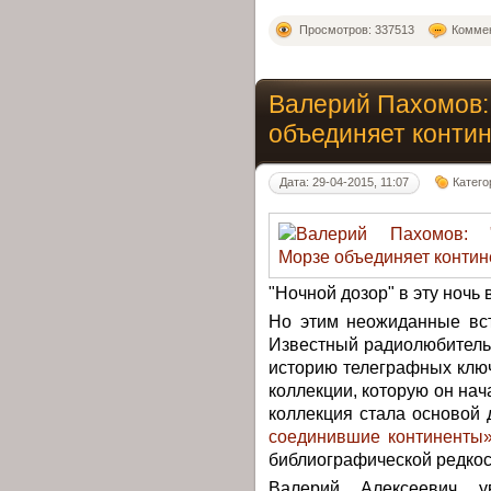
Просмотров: 337513
Коммен
Валерий Пахомов:
объединяет конти
Дата: 29-04-2015, 11:07
Катего
"Ночной дозор" в эту ночь 
Но этим неожиданные вст
Известный радиолюбитель
историю телеграфных ключ
коллекции, которую он нач
коллекция стала основой 
соединившие континенты
библиографической редко
Валерий Алексеевич у