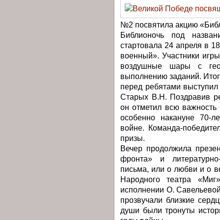
№2 посвятила акцию «Биб
Библионочь под назван
стартовала 24 апреля в 18
военный». Участники игры
воздушные шары с гео
выполнению заданий. Итог
перед ребятами выступил
Старых В.Н. Поздравив р
он отметил всю важность 
особенно накануне 70-л
войне. Команда-победите
призы.
Вечер продолжила презен
фронта» и литературно
письма, или о любви и о в
Народного театра «Миг
исполнении О. Савельевой
прозвучали близкие серд
души были тронуты истор