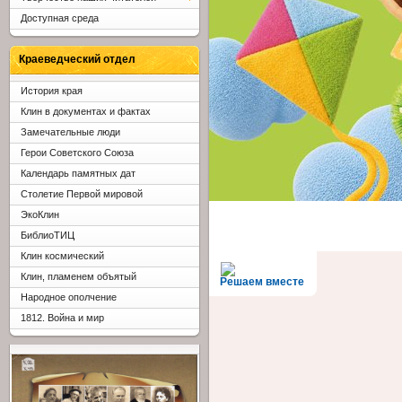
Доступная среда
Краеведческий отдел
История края
Клин в документах и фактах
Замечательные люди
Герои Советского Союза
Календарь памятных дат
Столетие Первой мировой
ЭкоКлин
БиблиоТИЦ
Клин космический
Клин, пламенем объятый
Решаем вместе
Народное ополчение
1812. Война и мир