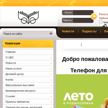
Логин:
Регист
Забыли
Пароль:
Чуж
Библиотеки
Новости
Подкасты
Би
Клина. Клинская
Верс
слаб
ЦБС.
Профсоюз
Вопросы и отв
Навигация
Главная
О ЦБС
Добро пожалова
Новости
Наши услуги
Телефон для 
Деловой центр
Клубы
Виртуальные выставки
Краеведческие ресурсы
Ссылки
Проекты библиотек
Творчество наших читателей