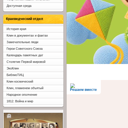
Доступная среда
Краеведческий отдел
История края
Клин в документах и фактах
Замечательные люди
Герои Советского Союза
Календарь памятных дат
Столетие Первой мировой
ЭкоКлин
БиблиоТИЦ
Клин космический
Клин, пламенем объятый
Решаем вместе
Народное ополчение
1812. Война и мир