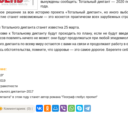
вынуждены сообщить: Тотальный диктант
―
2020 п
года.
ое решение за всю историю проекта «Тотальный диктант», но иного выбо
астие станет невозможным
―
это коснется практически всех зарубежных стр
 Тотального диктанта станет известна 25 марта.
овке к Тотальному диктанту будут проходить по плану, если не будут введ
сов повлиять ничего не может: они будут продолжаться при любой эпидемиол
го диктанта по всему миру остаются с вами на связи и продолжают работу в
сь обстоятельства, помните, что здоровье
―
это самое дорогое. Берегите себ
еме:
19"
2019
грамотности
льного диктанта»-2017
ктанта" в этом году станет автор романа "Географ глобус пропил"
Комментариев: (0) |