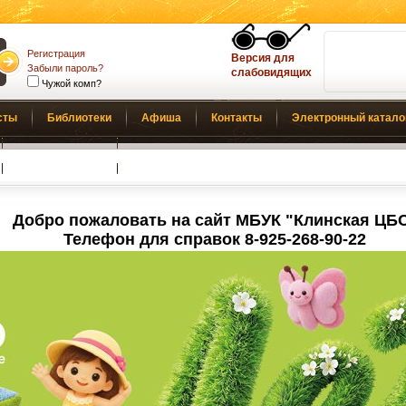
Регистрация
Версия для
Забыли пароль?
слабовидящих
Чужой комп?
сты
Библиотеки
Афиша
Контакты
Электронный катало
Обратная связь
Добро пожаловать на сайт МБУК "Клинская ЦБ
Телефон для справок 8-925-268-90-22