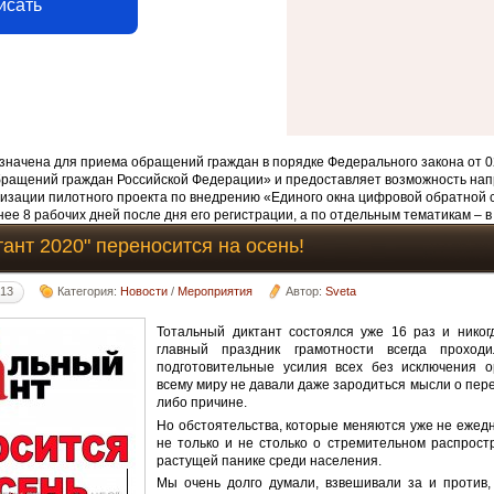
исать
начена для приема обращений граждан в порядке Федерального закона от 0
бращений граждан Российской Федерации» и предоставляет возможность нап
изации пилотного проекта по внедрению «Единого окна цифровой обратной 
ее 8 рабочих дней после дня его регистрации, а по отдельным тематикам – в
ант 2020" переносится на осень!
:13
Категория:
Новости
/
Мероприятия
Автор:
Sveta
Тотальный диктант состоялся уже 16 раз и никог
главный праздник грамотности всегда проход
подготовительные усилия всех без исключения о
всему миру не давали даже зародиться мысли о пере
либо причине.
Но обстоятельства, которые меняются уже не ежедн
не только и не столько о стремительном распростр
растущей панике среди населения.
Мы очень долго думали, взвешивали за и против,