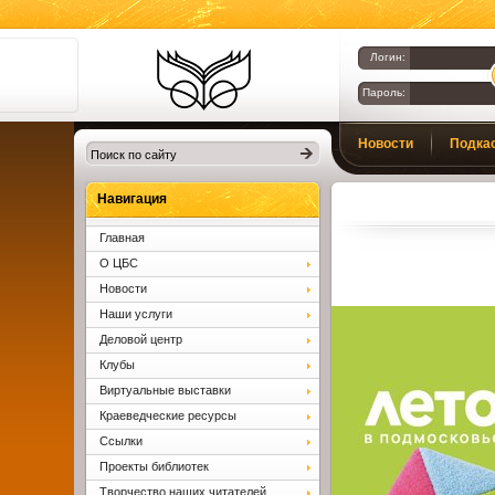
Логин:
Пароль:
Библиотеки
Новости
Подка
Клина. Клинская
ЦБС.
Вопросы и ответы
Навигация
Главная
О ЦБС
Новости
Наши услуги
Деловой центр
Клубы
Виртуальные выставки
Краеведческие ресурсы
Ссылки
Проекты библиотек
Творчество наших читателей