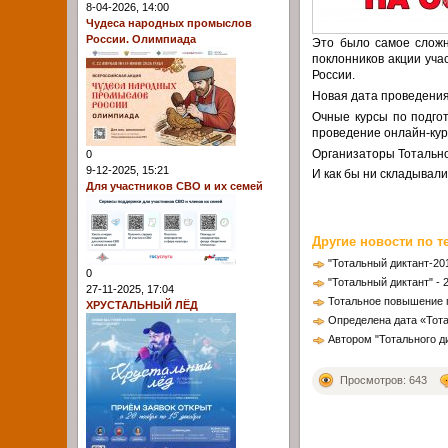
8-04-2026, 14:00
Чудеса народных промыслов
России. Олимпиада
Это было самое сложн
поклонников акции уч
России.
Новая дата проведения
Очные курсы по подгот
проведение онлайн-кур
Организаторы Тотально
0
9-12-2025, 15:21
И как бы ни складывали
Для участников СВО и их семей
Другие новости по т
"Тотальный диктант-20
0
"Тотальный диктант" - 
27-11-2025, 17:04
Тотальное повышение 
ХРУСТАЛЬНЫЙ ЛЁД
Определена дата «Тота
Автором "Тотального ди
Просмотров: 643