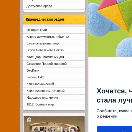
Доступная среда
Краеведческий отдел
История края
Клин в документах и фактах
Замечательные люди
Герои Советского Союза
Календарь памятных дат
Столетие Первой мировой
ЭкоКлин
БиблиоТИЦ
Клин космический
Хочется, 
Клин, пламенем объятый
Народное ополчение
стала лу
1812. Война и мир
Сообщите, какие 
о решении