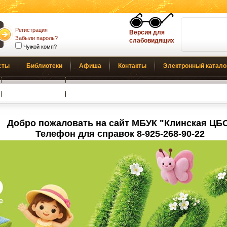
Регистрация
Версия для
Забыли пароль?
слабовидящих
Чужой комп?
сты
Библиотеки
Афиша
Контакты
Электронный катало
Обратная связь
Добро пожаловать на сайт МБУК "Клинская ЦБ
Телефон для справок 8-925-268-90-22