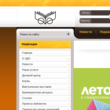
Логин:
Пароль:
Библиотеки
Новости
Подка
Клина. Клинская
ЦБС.
Вопросы и ответы
Навигация
Главная
О ЦБС
Новости
Наши услуги
Деловой центр
Клубы
Виртуальные выставки
Краеведческие ресурсы
Ссылки
Проекты библиотек
Творчество наших читателей