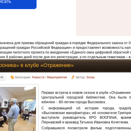
исать
начена для приема обращений граждан в порядке Федерального закона от 0
бращений граждан Российской Федерации» и предоставляет возможность нап
изации пилотного проекта по внедрению «Единого окна цифровой обратной 
ее 8 рабочих дней после дня его регистрации, а по отдельным тематикам – в
роника» в клубе «Отражение»
:46
Категория:
Новости
/
Мероприятия
Автор:
Sveta
Первая встреча в новом сезоне в клубе «Отражение
Центральной городской библиотеке. Она была 
юбилею - 80-летию города Высоковск.
С информацией об истории города, градобр
«Высоковская мануфактура», её основателе Григор
выступили руководитель КРО ВООПИиК, краев
Пернавский и краевед Татьяна Ивановна Кочеткова.
Собравшиеся посмотрели фильм, подготовленны