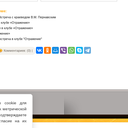
еме:
Встреча с краеведом В.М. Пернавским
в клубе «Отражение»
и в клубе «Отражение»
ажение»
 встреча в клубе "Отражение"
Комментариев: (0) |
ы cookie для
к метрической
одтверждаете
гласие на их