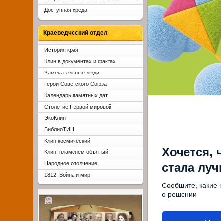
Доступная среда
Краеведческий отдел
История края
Клин в документах и фактах
Замечательные люди
Герои Советского Союза
Календарь памятных дат
Столетие Первой мировой
ЭкоКлин
БиблиоТИЦ
Клин космический
Хочется, 
Клин, пламенем объятый
Народное ополчение
стала лу
1812. Война и мир
Сообщите, какие 
о решении