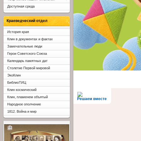
Доступная среда
Краеведческий отдел
История края
Клин в документах и фактах
Замечательные люди
Герои Советского Союза
Календарь памятных дат
Столетие Первой мировой
ЭкоКлин
БиблиоТИЦ
Клин космический
Клин, пламенем объятый
Решаем вместе
Народное ополчение
1812. Война и мир