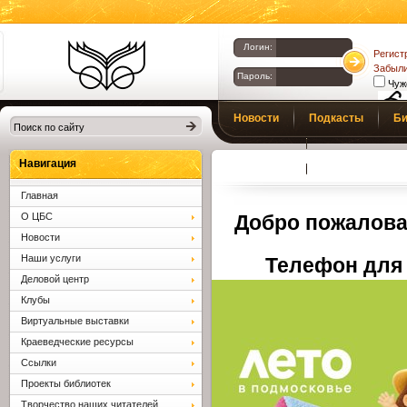
Логин:
Регист
Забыли
Пароль:
Чуж
Библиотеки
Новости
Подкасты
Би
Клина. Клинская
Верс
слаб
ЦБС.
Профсоюз
Вопросы и отв
Навигация
Главная
О ЦБС
Добро пожалова
Новости
Наши услуги
Телефон для 
Деловой центр
Клубы
Виртуальные выставки
Краеведческие ресурсы
Ссылки
Проекты библиотек
Творчество наших читателей