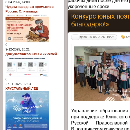
рабочих дней после дня его 
8-04-2026, 14:00
укороченные сроки.
Чудеса народных промыслов
России. Олимпиада
Конкурс юных поэт
благодарю!»
Дата: 25-05-2026, 19:26
Ка
0
9-12-2025, 15:21
Для участников СВО и их семей
0
27-11-2025, 17:04
ХРУСТАЛЬНЫЙ ЛЁД
Управление образования 
при поддержке Клинского
Русской Православной
В поэтическом конкурсе пр