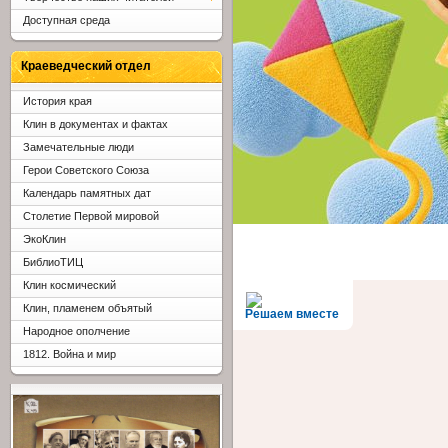
Доступная среда
Краеведческий отдел
История края
Клин в документах и фактах
Замечательные люди
Герои Советского Союза
Календарь памятных дат
Столетие Первой мировой
ЭкоКлин
БиблиоТИЦ
Клин космический
Клин, пламенем объятый
Решаем вместе
Народное ополчение
1812. Война и мир