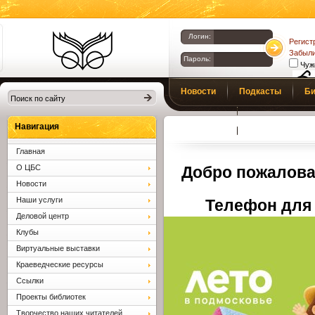
Логин:
Регист
Забыли
Пароль:
Чуж
Библиотеки
Новости
Подкасты
Би
Клина. Клинская
Верс
слаб
ЦБС.
Профсоюз
Вопросы и отв
Навигация
Главная
О ЦБС
Добро пожалова
Новости
Наши услуги
Телефон для 
Деловой центр
Клубы
Виртуальные выставки
Краеведческие ресурсы
Ссылки
Проекты библиотек
Творчество наших читателей