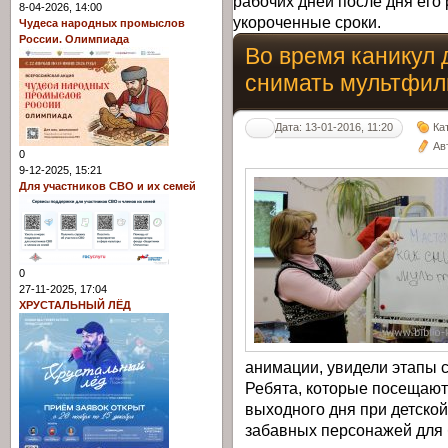
рабочих дней после дня его 
8-04-2026, 14:00
укороченные сроки.
Чудеса народных промыслов
России. Олимпиада
Во время каникул 
снимать мультфи
Дата: 13-01-2016, 11:20
Ка
Ав
0
9-12-2025, 15:21
Для участников СВО и их семей
0
27-11-2025, 17:04
ХРУСТАЛЬНЫЙ ЛЁД
анимации, увидели этапы 
Ребята, которые посещают
выходного дня при детской
забавных персонажей для 