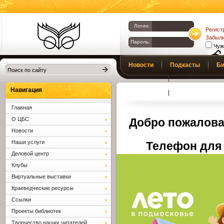
Логин:
Регист
Забыли
Пароль:
Чуж
Библиотеки
Новости
Подкасты
Би
Клина. Клинская
Верс
слаб
ЦБС.
Профсоюз
Вопросы и отв
Навигация
Главная
О ЦБС
Добро пожалова
Новости
Наши услуги
Телефон для 
Деловой центр
Клубы
Виртуальные выставки
Краеведческие ресурсы
Ссылки
Проекты библиотек
Творчество наших читателей