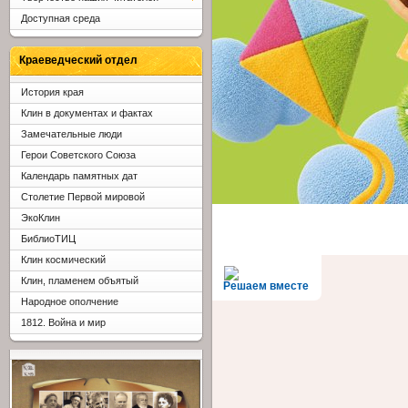
Доступная среда
Краеведческий отдел
История края
Клин в документах и фактах
Замечательные люди
Герои Советского Союза
Календарь памятных дат
Столетие Первой мировой
ЭкоКлин
БиблиоТИЦ
Клин космический
Клин, пламенем объятый
Решаем вместе
Народное ополчение
1812. Война и мир